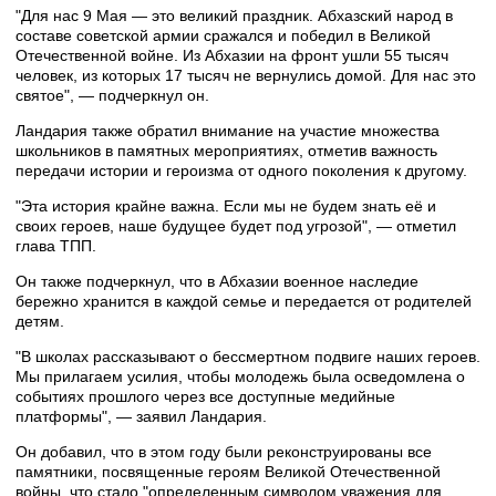
"Для нас 9 Мая — это великий праздник. Абхазский народ в
составе советской армии сражался и победил в Великой
Отечественной войне. Из Абхазии на фронт ушли 55 тысяч
человек, из которых 17 тысяч не вернулись домой. Для нас это
святое", — подчеркнул он.
Ландария также обратил внимание на участие множества
школьников в памятных мероприятиях, отметив важность
передачи истории и героизма от одного поколения к другому.
"Эта история крайне важна. Если мы не будем знать её и
своих героев, наше будущее будет под угрозой", — отметил
глава ТПП.
Он также подчеркнул, что в Абхазии военное наследие
бережно хранится в каждой семье и передается от родителей
детям.
"В школах рассказывают о бессмертном подвиге наших героев.
Мы прилагаем усилия, чтобы молодежь была осведомлена о
событиях прошлого через все доступные медийные
платформы", — заявил Ландария.
Он добавил, что в этом году были реконструированы все
памятники, посвященные героям Великой Отечественной
войны, что стало "определенным символом уважения для