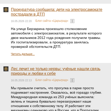
Прокуратура сообщила: дети на электросамокате
пострадали в ДТП
Блог сайта «Царьград»
16.05.2026 22:20
На улице Берзарина произошло столкновение
автомобиля с электросамокатом, в результате которого
двое мальчиков 2012 года рождения получили травмы.
Их госпитализировали, а прокуратура занялась
проверкой обстоятельств ДТП.
Читать дальше...
Лес лечит не только нервы: учёные нашли связь
природы и любви к себе
Блог сайта «Царьград»
16.05.2026 22:13
Мы привыкли считать, что прогулка в парке просто
поднимает настроение. Оказалось, всё гораздо глубже.
Международная команда из 253 учёных выяснила:
зелень и тишина буквально перезагружают наше
отношение к собственному телу. И работают эти
механизмы одинаково что в России, что в Португалии.