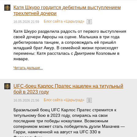
Катя Шкуро гордится дебютным выступлением
трехлетней дочери
Блог сайта «Царьград»
16.05.2026 21:59
Катя Шкуро разделила радость от первого выступления
своей дочери Авроры на сцене. Малышка в три года
дебютировала танцем, а сопровождать её пришёл
младший брат Амур. В семейной жизни происходят
перемены: Катя рассталась с Дмитрием Козловым в
январе.
Читать дальше...
UFC-боец Карлос Пратес нацелен на титульный
бой в 2023 году
Блог сайта «Царьград»
16.05.2026 21:56
Бразильский боец UFC Карлос Пратес стремится к
титульному бою в 2023 году, опираясь на свои
последние три победы нокаутами. Возможным
соперником может стать победитель дуэли Махачев —
Гарри, намеченной на август на UFC 330 в