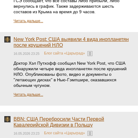
ГСЭ сообщает, что все составы либо прибыли, либо
вернулись в график. Также задерживаются шесть
составов из Крыма на время до 9 часов.
Читать дальше...
New York Post: США выявили 4 вида инопланетян
после крушений НЛО
Блог сайта «Царьград»
16.05.2026 23:25
Доктор Хэл Путхофф сообщил New York Post, что США
обнаружили четыре вида инопланетян после крушений
НЛО. Опубликованы фото, видео и документы о
"летающих дисках" в Нью-Гэмпшире, оказавшихся
обычным чугуном.
Читать дальше...
BBN: США Перебросили Части Первой
Кавалерийской Дивизии в Польшу
Блог сайта «Царьград»
16.05.2026 23:23