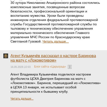
30 хутора Николаенко Апшеронского района состоялись
комплексные занятия, посвященные вопросам
безопасности, профессиональной ориентации и
воспитанию мужества. Уроки были проведены
инженером отделения федеральной противопожарной
службы Государственной противопожарной службы по
тыловому и техническому обеспечению управления
материально-технического обеспечения Главного
управления МЧС России по Краснодарскому краю
Светланой Гузовой.
Читать дальше...
Агент Кузьмичёв рассказал о настрое Баринова
на матч с «Локомотивом»
Блог сайта «Царьград»
16.05.2026 22:03
Агент Владимира Кузьмичёва поделился настроем
футболиста ЦСКА Дмитрия Баринова на матч с
«Локомотивом». Баринов, перешедший из «Локомотива»
в ЦСКА 13 января, не испытывает особой
принципиальности к бывшему клубу.
Читать дальше...