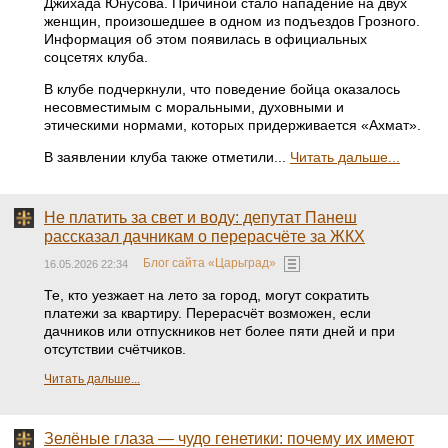
Джихада Юнусова. Причиной стало нападение на двух
женщин, произошедшее в одном из подъездов Грозного.
Информация об этом появилась в официальных
соцсетях клуба.
В клубе подчеркнули, что поведение бойца оказалось
несовместимым с моральными, духовными и
этическими нормами, которых придерживается «Ахмат».
В заявлении клуба также отметили...
Читать дальше...
Не платить за свет и воду: депутат Панеш
рассказал дачникам о перерасчёте за ЖКХ
Блог сайта «Царьград»
16.05.2026 22:34
Те, кто уезжает на лето за город, могут сократить
платежи за квартиру. Перерасчёт возможен, если
дачников или отпускников нет более пяти дней и при
отсутствии счётчиков.
Читать дальше...
Зелёные глаза — чудо генетики: почему их имеют