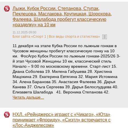
Лыжи. Кубок России. Степанова, Ступак,
Пеклецова, Маслакова, Крупицкая, Шорохова,
Фалеева, Шалабода пробегут классическую
«разделку» на 10 км
11.12.2025 09:00
Блог сайта «Спорт 1 | Все виды спорта и статистика»
11 декабря на этапе Кубка России по лыжным гонкам в
Чусовом женщины пробегут классическую гонку на 10
км. ФосАгро Кубок России по лыжным гонкам-2025/26 3-
й этап Чусовой Женщины 10 км, классический стиль
Начало – 9:00 по московскому времени. Старт-лист 15.
Диана Соболева 19. Милена Габушева 28. Христина
Мацокина 29. Екатерина Евтягина 32. Мария Истомина
34. Алена Баранова 35. Анастасия Фалеева 36. Дарья
Канева 37. Ольга Сергеева 39. Дарья Белослудцева 40.
Елизавета Шалабода 41. Вероника Степанова 42.
Читать дальше...
НХЛ. «Рейнджерс» играют с «Чикаго», «Юта»
принимает «Флориду», «Сиэтл» встречается с
«Лос-Анджелесом»