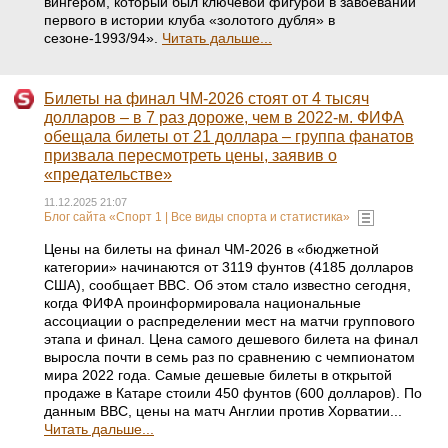
вингером, который был ключевой фигурой в завоевании
первого в истории клуба «золотого дубля» в
сезоне-1993/94».
Читать дальше...
Билеты на финал ЧМ-2026 стоят от 4 тысяч
долларов – в 7 раз дороже, чем в 2022-м. ФИФА
обещала билеты от 21 доллара – группа фанатов
призвала пересмотреть цены, заявив о
«предательстве»
11.12.2025 21:07
Блог сайта «Спорт 1 | Все виды спорта и статистика»
Цены на билеты на финал ЧМ-2026 в «бюджетной
категории» начинаются от 3119 фунтов (4185 долларов
США), сообщает BBC. Об этом стало известно сегодня,
когда ФИФА проинформировала национальные
ассоциации о распределении мест на матчи группового
этапа и финал. Цена самого дешевого билета на финал
выросла почти в семь раз по сравнению с чемпионатом
мира 2022 года. Самые дешевые билеты в открытой
продаже в Катаре стоили 450 фунтов (600 долларов). По
данным BBC, цены на матч Англии против Хорватии...
Читать дальше...