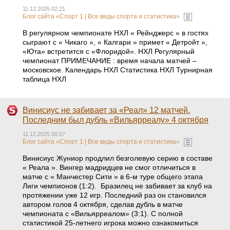
11.12.2025 02:21
Блог сайта «Спорт 1 | Все виды спорта и статистика»
В регулярном чемпионате НХЛ « Рейнджерс » в гостях
сыграют с « Чикаго », « Калгари » примет « Детройт »,
«Юта» встретится с «Флоридой». НХЛ Регулярный
чемпионат ПРИМЕЧАНИЕ : время начала матчей –
московское. Календарь НХЛ Статистика НХЛ Турнирная
таблица НХЛ
Винисиус не забивает за «Реал» 12 матчей.
Последним был дубль «Вильярреалу» 4 октября
11.12.2025 00:57
Блог сайта «Спорт 1 | Все виды спорта и статистика»
Винисиус Жуниор продлил безголевую серию в составе
« Реала ». Вингер мадридцев не смог отличиться в
матче с « Манчестер Сити » в 6-м туре общего этапа
Лиги чемпионов (1:2). Бразилец не забивает за клуб на
протяжении уже 12 игр. Последний раз он становился
автором голов 4 октября, сделав дубль в матче
чемпионата с «Вильярреалом» (3:1). С полной
статистикой 25-летнего игрока можно ознакомиться