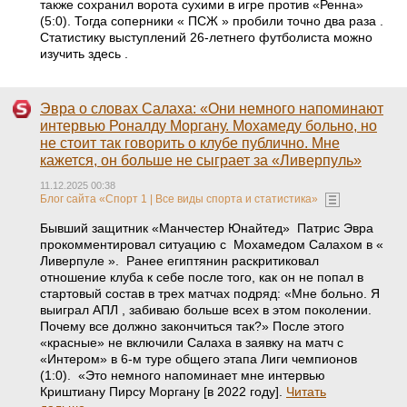
также сохранил ворота сухими в игре против «Ренна»
(5:0). Тогда соперники « ПСЖ » пробили точно два раза .
Статистику выступлений 26-летнего футболиста можно
изучить здесь .
Эвра о словах Салаха: «Они немного напоминают
интервью Роналду Моргану. Мохамеду больно, но
не стоит так говорить о клубе публично. Мне
кажется, он больше не сыграет за «Ливерпуль»
11.12.2025 00:38
Блог сайта «Спорт 1 | Все виды спорта и статистика»
Бывший защитник «Манчестер Юнайтед» Патрис Эвра
прокомментировал ситуацию с Мохамедом Салахом в «
Ливерпуле ». Ранее египтянин раскритиковал
отношение клуба к себе после того, как он не попал в
стартовый состав в трех матчах подряд: «Мне больно. Я
выиграл АПЛ , забиваю больше всех в этом поколении.
Почему все должно закончиться так?» После этого
«красные» не включили Салаха в заявку на матч с
«Интером» в 6-м туре общего этапа Лиги чемпионов
(1:0). «Это немного напоминает мне интервью
Криштиану Пирсу Моргану [в 2022 году].
Читать