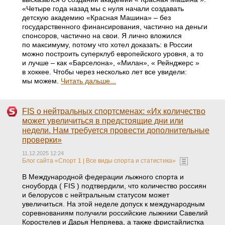
«Четыре года назад мы с нуля начали создавать
детскую академию «Красная Машина» – без
государственного финансирования, частично на деньги
спонсоров, частично на свои. Я лично вложился
по максимуму, потому что хотел доказать: в России
можно построить суперклуб европейского уровня, а то
и лучше – как «Барселона», «Милан», « Рейнджерс »
в хоккее. Чтобы через несколько лет все увидели:
мы можем.
Читать дальше...
FIS о нейтральных спортсменах: «Их количество
может увеличиться в предстоящие дни или
недели. Нам требуется провести дополнительные
проверки»
11.12.2025 12:24
Блог сайта «Спорт 1 | Все виды спорта и статистика»
В Международной федерации лыжного спорта и
сноуборда ( FIS ) подтвердили, что количество россиян
и белорусов с нейтральным статусом может
увеличиться. На этой неделе допуск к международным
соревнованиям получили российские лыжники Савелий
Коростелев и Дарья Непряева, а также фристайлистка