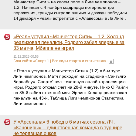
Манчестер Сити » на своем поле в Лиге чемпионов –
1:2. Начиная с 4 ноября мадридцы потерпели три
поражения, трижды сыграли вничью и дважды победили.
14 декабря «Реал» встретится с «Алавесом» в Ла Лиге .
«Реал» уступил «Манчестер Сити» – 1:2. Холанд
реализовал пенальти, Родриго забил впервые за
33 матча, Мбаппе не играл
11.12.2025 00:55
Блог сайта «Спорт 1 | Все виды спорта и статистика»
« Реал » уступил « Манчестер Сити » (1:2) в 6-м туре
Лиги чемпионов. Матч проходил на стадионе «Сантьяго
Бернабеу». Спортс” вел текстовую онлайн-трансляцию
игры. Родриго открыл счет на 28-й минуте. Нико О’Райли
на 35-й забил ответный мяч. Эрлинг Холанд реализовал
пенальти на 43-й. Таблица Лиги чемпионов Статистика
Лиги чемпионов
У «Арсенала» 6 побед в 6 матчах сезона ЛЧ.
«Канониры» – единственная команда в турнире,
не терявшая очков