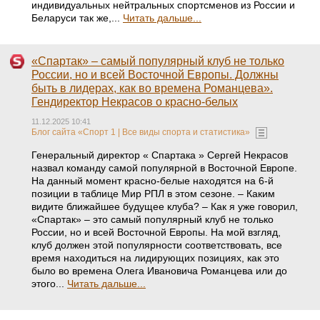
индивидуальных нейтральных спортсменов из России и
Беларуси так же,...
Читать дальше...
«Спартак» – самый популярный клуб не только
России, но и всей Восточной Европы. Должны
быть в лидерах, как во времена Романцева».
Гендиректор Некрасов о красно-белых
11.12.2025 10:41
Блог сайта «Спорт 1 | Все виды спорта и статистика»
Генеральный директор « Спартака » Сергей Некрасов
назвал команду самой популярной в Восточной Европе.
На данный момент красно-белые находятся на 6-й
позиции в таблице Мир РПЛ в этом сезоне. – Каким
видите ближайшее будущее клуба? – Как я уже говорил,
«Спартак» – это самый популярный клуб не только
России, но и всей Восточной Европы. На мой взгляд,
клуб должен этой популярности соответствовать, все
время находиться на лидирующих позициях, как это
было во времена Олега Ивановича Романцева или до
этого...
Читать дальше...