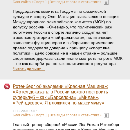
Блог сайта «Спорт 1 | Все виды спорта и статистика»
Председатель комитета Госдумы по физической
культуре и спорту Олег Матыцин высказался о позиции
Международного олимпийского комитета (МОК) по
допуску россиян. «Очевидно, что политический раж
по отмене России в спорте логично сходит на нет,
а жесткие критерии «нейтральности», политические
заявления функционеров и выборочное применение
правил подорвали доверие к принципу «спорт вне
политики». Дело совсем не в нашей стране – большие
спортивные державы стали иначе смотреть на роль МОК
– не как на арбитра, но как политического регулятора.
Читать дальше...
Ротенберг об академии «Красная Машина»:
«Хотел доказать: в России можно построить
суперклуб – как «Барселона», «Милан»,
«Рейнджерс». Я вложился по максимуму»
11.12.2025 14:57
Блог сайта «Спорт 1 | Все виды спорта и статистика»
Главный тренер сборной «России 25» Роман Ротенберг
высказался о создании академии « Красная Машина ».