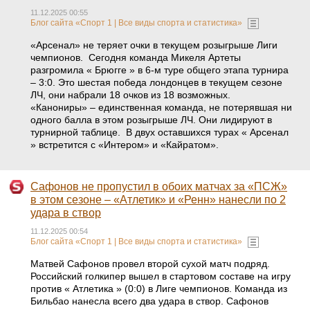
11.12.2025 00:55
Блог сайта «Спорт 1 | Все виды спорта и статистика»
«Арсенал» не теряет очки в текущем розыгрыше Лиги
чемпионов. Сегодня команда Микеля Артеты
разгромила « Брюгге » в 6-м туре общего этапа турнира
– 3:0. Это шестая победа лондонцев в текущем сезоне
ЛЧ, они набрали 18 очков из 18 возможных.
«Канониры» – единственная команда, не потерявшая ни
одного балла в этом розыгрыше ЛЧ. Они лидируют в
турнирной таблице. В двух оставшихся турах « Арсенал
» встретится с «Интером» и «Кайратом».
Сафонов не пропустил в обоих матчах за «ПСЖ»
в этом сезоне – «Атлетик» и «Ренн» нанесли по 2
удара в створ
11.12.2025 00:54
Блог сайта «Спорт 1 | Все виды спорта и статистика»
Матвей Сафонов провел второй сухой матч подряд.
Российский голкипер вышел в стартовом составе на игру
против « Атлетика » (0:0) в Лиге чемпионов. Команда из
Бильбао нанесла всего два удара в створ. Сафонов