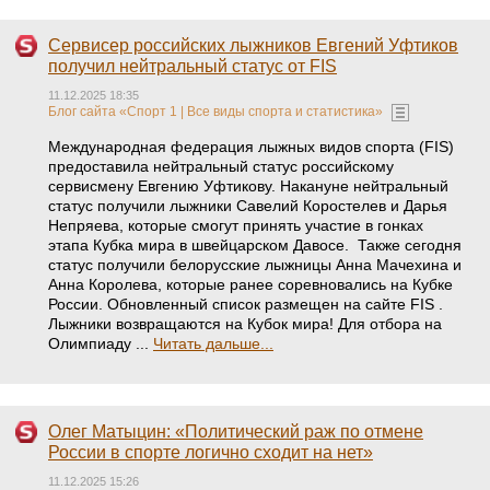
Сервисер российских лыжников Евгений Уфтиков
получил нейтральный статус от FIS
11.12.2025 18:35
Блог сайта «Спорт 1 | Все виды спорта и статистика»
Международная федерация лыжных видов спорта (FIS)
предоставила нейтральный статус российскому
сервисмену Евгению Уфтикову. Накануне нейтральный
статус получили лыжники Савелий Коростелев и Дарья
Непряева, которые смогут принять участие в гонках
этапа Кубка мира в швейцарском Давосе. Также сегодня
статус получили белорусские лыжницы Анна Мачехина и
Анна Королева, которые ранее соревновались на Кубке
России. Обновленный список размещен на сайте FIS .
Лыжники возвращаются на Кубок мира! Для отбора на
Олимпиаду ...
Читать дальше...
Олег Матыцин: «Политический раж по отмене
России в спорте логично сходит на нет»
11.12.2025 15:26