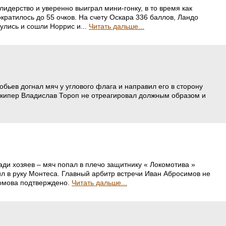
идерство и уверенно выиграл мини-гонку, в то время как
ратилось до 55 очков. На счету Оскара 336 баллов, Ландо
улись и сошли Норрис и...
Читать дальше...
бьев догнал мяч у углового флага и направил его в сторону
лкипер Владислав Тороп не отреагировал должным образом и
ди хозяев – мяч попал в плечо защитнику « Локомотива »
ил в руку Монтеса. Главный арбитр встречи Иван Абросимов не
сомова подтверждено.
Читать дальше...