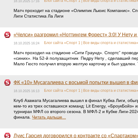
Блог сайта «Спорт 1 | Все виды спорта и статистика
18.10.2025 17:16
Матч проходит на стадионе «Олимпик Льюис Компанис». Спо
Лиги Статистика Ла Лиги
«Челси» разгромил «Ноттингем Форест» 3:0! У Нету и
Блог сайта «Спорт 1 | Все виды спорта и статистика
18.10.2025 16:24
Матч проходил на стадионе «Сити Граунд». Спортс” проводи
«синих». На 52-й полузащитник Педру Нету , сделавший пере
Мало Гюсто получил вторую желтую карточку и был удален.
ФК «10» Мусагалиева с восьмой попытки вышел в фи
Блог сайта «Спорт 1 | Все виды спорта и статистика
18.10.2025 16:13
Клуб Азамата Мусагалиева вышел в финал Кубка Лиги, обыгр
кем-то из трех оставшихся команд: Lit Energy, «БроукБойз
турнирах МФЛ со второго сезона. В МФЛ-2 и Кубке Лиги-202
финала.
Читать дальше...
Луис Гарсия договорился о контракте со «Спартаком»