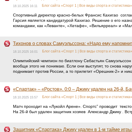
Блог сайта «Спорт 1 | Все виды спорта и статистика»
18.10.2025 16:11
Спортивный директор красно-белых Франсис Кахигао соглас
Гарсия является кандидатурой Кахигао. Решение о его назн
командами, как «Леванте», «Хетафе», «Вильярреал» и «Мал
Тихонов о словах Самуэльссона: «Надо ему напомнить
Блог сайта «Спорт 1 | Все виды спорта и статистика
18.10.2025 16:01
Олимпийский чемпион по биатлону Себастьян Самуэльссон 
вообще этого не понимаю. Если они выступят, то снова нар
поднимает против России, а то прилетит «Орешник-2» и ник
«Спартак» – «Ростов». 0:0 – Джику удален на 26-й, Б
Блог сайта «Спорт 1 | Все виды спорта и статистика
18.10.2025 15:57
Матч проходит на «Лукойл Арене». Спортс” проводит текст
На 26-й был удален защитник хозяев Александр Джику . Вс
Защитник «Спартака» Джику удален в 1-м тайме игры 