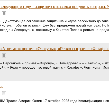
 следующем году – защитник отказался продлить контракт. 
. Действующее соглашение защитника и клуба рассчитано до завер
 хотел, чтобы он остался. Ему был предложен новый контракт. Но Ма
ход в « Ливерпуль », поскольку « Кристал Пэлас » решил не продав
«Атлетико» против «Осасуны», «Реал» сыграет с «Хетафе»
»
у « Барселона » примет «Жирону», « Вильярреал » – « Бетис », « А
ой», « Реал » проведет гостевой матч с « Хетафе ». Чемпионат И
сь
»
США Трасса Америк, Остин 17 октября 2025 года Квалификация к сп