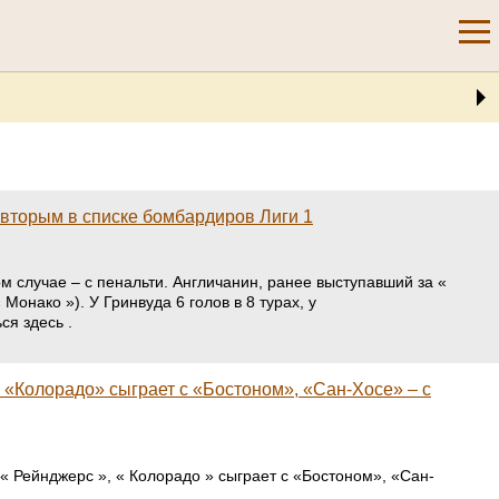
 вторым в списке бомбардиров Лиги 1
вом случае – с пенальти. Англичанин, ранее выступавший за «
нако »). У Гринвуда 6 голов в 8 турах, у
ся здесь .
«Колорадо» сыграет с «Бостоном», «Сан-Хосе» – с
« Рейнджерс », « Колорадо » сыграет с «Бостоном», «Сан-