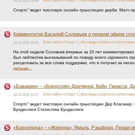
Блог сайта «Спорт 1 | Все виды спорта и статистика
18.10.2025 19:46
Спортс’’ ведет текстовую онлайн-трансляцию дерби. Матч 
Комментатор Василий Соловьев о первом эфире спуст
Блог сайта «Спорт 1 | Все виды спорта и статистика
18.10.2025 19:42
На этой неделе Соловьев впервые за 10 лет комментировал
был лейтмотив высказываний по поводу моего скромного при
расцеловать за все слова поддержки, что я получил за не
дальше...
«Бавария» – «Боруссия» Дортмунд. Кейн, Гирасси, Д
Блог сайта «Спорт 1 | Все виды спорта и статистика
18.10.2025 19:31
Спортс’’ ведет текстовую онлайн-трансляцию Дер Класикер
Бундеслиги Статистика Бундеслиги
«Барселона» – «Жирона». Ямаль, Рэшфорд, Педри и