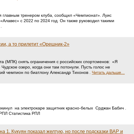
ия главным тренером клуба, сообщил «Чемпионат». Луис
«Алавес» с 2022 по 2024 год. Он также руководил такими
.
ии, а то прилетит «Орешник-2»
а (МПК) снять ограничения с российских спортсменов: «Я
удское озеро, когда они там потонули. Пусть голос не
кий чемпион по биатлону Александр Тихонов .
Читать дальше...
покинул на электрокаре защитник красно-белых Срджан Бабич .
 РПЛ Статистика РПЛ
а 1. Кукуян показал желтую, но после подсказки ВАР и