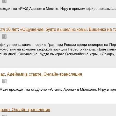
»
проходит на «РЖД Арене» в Москве. Игру в прямом эфире показыва
я 10 лет: «Ощущение, будто вышел из комы. Вишенка на тор
»
 фигурное катание – серию Гран-при России среди юниоров на Пер
сутствия на комментаторской позиции Первого канала. «Был сильны
сколько дней. Ощущение, будто выиграл Олимпийские игры, «Оскар
иас, Адейеми в старте. Онлайн-трансляция
»
. Матч проходит на стадионе «Альянц Арена» в Мюнхене. Игру в п
грают. Онлайн-трансляция