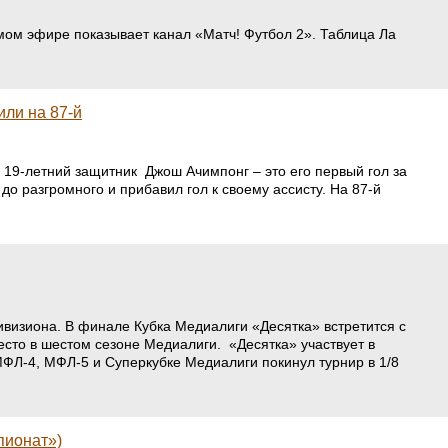
мом эфире показывает канал «Матч! Футбол 2». Таблица Ла
или на 87-й
 19-летний защитник Джош Ачимпонг – это его первый гол за
до разгромного и прибавил гол к своему ассисту. На 87-й
дивизиона. В финале Кубка Медиалиги «Десятка» встретится с
есто в шестом сезоне Медиалиги. «Десятка» участвует в
МФЛ-4, МФЛ-5 и Суперкубке Медиалиги покинул турнир в 1/8
пионат»)