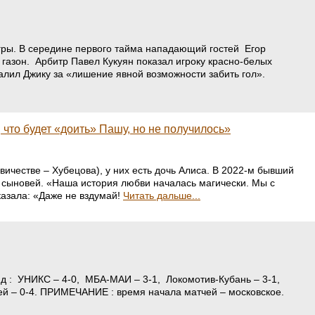
игры. В середине первого тайма нападающий гостей Егор
 газон. Арбитр Павел Кукуян показал игроку красно-белых
далил Джику за «лишение явной возможности забить гол».
что будет «доить» Пашу, но не получилось»
ичестве – Хубецова), у них есть дочь Алиса. В 2022-м бывший
х сыновей. «Наша история любви началась магически. Мы с
казала: «Даже не вздумай!
Читать дальше...
д : УНИКС – 4-0, МБА-МАИ – 3-1, Локомотив-Кубань – 3-1,
исей – 0-4. ПРИМЕЧАНИЕ : время начала матчей – московское.