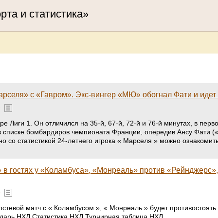
орта и статистика»
Марселя» с «Гавром». Экс-вингер «МЮ» обогнал Фати и идет
»
ре Лиги 1. Он отличился на 35-й, 67-й, 72-й и 76-й минутах, в пер
списке бомбардиров чемпионата Франции, опередив Ансу Фати (« Мо
 со статистикой 24-летнего игрока « Марселя » можно ознакомить
в гостях у «Коламбуса», «Монреаль» против «Рейнджерс», 
»
стевой матч с « Коламбусом », « Монреаль » будет противостоять 
ндарь НХЛ Статистика НХЛ Турнирная таблица НХЛ