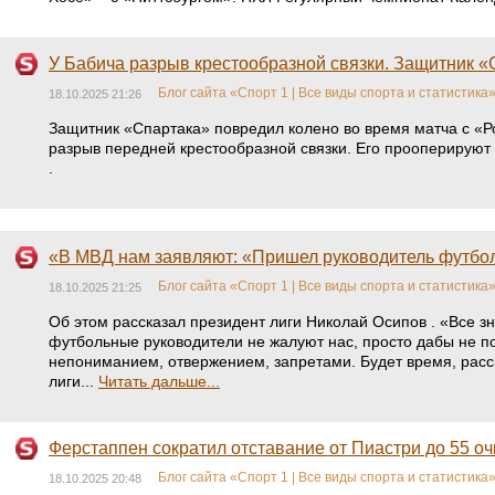
У Бабича разрыв крестообразной связки. Защитник 
Блог сайта «Спорт 1 | Все виды спорта и статистика
18.10.2025 21:26
Защитник «Спартака» повредил колено во время матча с «Ро
разрыв передней крестообразной связки. Его прооперируют
.
«В МВД нам заявляют: «Пришел руководитель футболь
Блог сайта «Спорт 1 | Все виды спорта и статистика
18.10.2025 21:25
Об этом рассказал президент лиги Николай Осипов . «Все з
футбольные руководители не жалуют нас, просто дабы не п
непониманием, отвержением, запретами. Будет время, рас
лиги...
Читать дальше...
Ферстаппен сократил отставание от Пиастри до 55 о
Блог сайта «Спорт 1 | Все виды спорта и статистика
18.10.2025 20:48