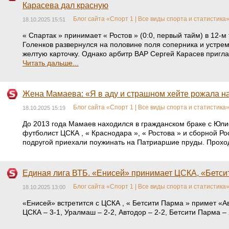
Карасева дал красную
Блог сайта «Спорт 1 | Все виды спорта и статистика
18.10.2025 15:51
« Спартак » принимает « Ростов » (0:0, первый тайм) в 12
Голенков развернулся на половине поля соперника и устрем
желтую карточку. Однако арбитр ВАР Сергей Карасев пригла
Читать дальше...
Жена Мамаева: «Я в аду и страшном хейте рожала на
Блог сайта «Спорт 1 | Все виды спорта и статистика
18.10.2025 15:19
До 2013 года Мамаев находился в гражданском браке с Юлие
футболист ЦСКА , « Краснодара », « Ростова » и сборной Р
подругой приехали поужинать на Патриаршие пруды. Проход
Единая лига ВТБ. «Енисей» принимает ЦСКА, «Бетси
Блог сайта «Спорт 1 | Все виды спорта и статистика
18.10.2025 13:00
«Енисей» встретится с ЦСКА , « Бетсити Парма » примет «
ЦСКА – 3-1, Уралмаш – 2-2, Автодор – 2-2, Бетсити Парма –