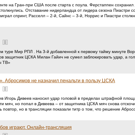
нте на Гран-при США после старта с поула. Ферстаппен сохранил л
олкнулись. Отставание нидерландца от лидера сезона Пиастри сок
грал спринт, Расселл – 2-й, Сайнс – 3-й, Норрис и Пиастри столкн
»
м туре Мир РПЛ . На 3-й добавленной к первому тайму минуте Воро
в защитник ЦСКА Милан Гайич не сумел заблокировать удар, а го
ч ТВ»
». Абросимов не назначил пенальти в пользу ЦСКА
»
ев Игорь Дивеев наносил удар головой в пределах штрафной площа
и мяч, но попал в Дивеева – от защитника ЦСКА мяч снова отскоч
ть повтор, но в трансляции показали титр о том, что решение Абро
ебов играют. Онлайн-трансляция