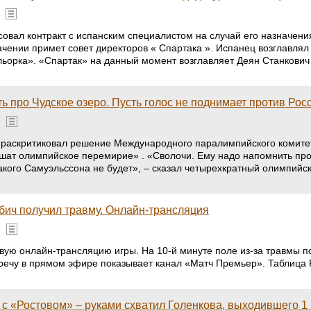
овал контракт с испанским специалистом на случай его назначен
ачении примет совет директоров « Спартака ». Испанец возглавлял 
ьорка». «Спартак» на данный момент возглавляет Деян Станкович 
 про Чудское озеро. Пусть голос не поднимает против Росс
»
раскритиковал решение Международного паралимпийского комитет
ушат олимпийское перемирие» . «Сволочи. Ему надо напомнить про Ч
акого Самуэльссона не будет», – сказал четырехкратный олимпийс
абич получил травму. Онлайн-трансляция
»
овую онлайн-трансляцию игры. На 10-й минуте поле из-за травмы 
тречу в прямом эфире показывает канал «Матч Премьер». Таблица
с «Ростовом» – руками схватил Голенкова, выходившего 1 н