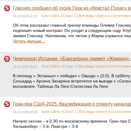
Гласнер сообщил об уходе Гехи из «Кристал Пэлас» в
Блог сайта «Спорт 1 | Все виды спорта и статистика»
18.10.2025 11:12
Об этом рассказал главный тренер команды Оливер Гласнер 
подпишет новый контракт. Он уходит в следующем году. Клуб
заявил Гласнер. Напомним, что летом у Марка сорвался пере
Читать дальше...
Чемпионат Испании. «Барселона» примет «Жирону», 
Блог сайта «Спорт 1 | Все виды спорта и статистика
18.10.2025 09:10
В пятницу « Эспаньол » победил « Овьедо » (2:0). В суббот
Сосьедад » Арсена Захаряна встретится на выезде с «Сельт
московское. Таблица Ла Лиги Статистика Ла Лиги
Гран-при США-2025. Квалификация к спринту начала
Блог сайта «Спорт 1 | Все виды спорта и статистика
18.10.2025 00:30
Начало сессии – в 0:30 по московскому времени. Гран-при 
Хюлькенберг – 2-й, Пиастри – 3-й