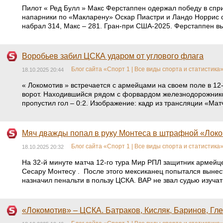
Пилот « Ред Булл » Макс Ферстаппен одержал победу в спри
напарники по «Макларену» Оскар Пиастри и Ландо Норрис ст
набрал 314, Макс – 281. Гран-при США-2025. Ферстаппен выи
Воробьев забил ЦСКА ударом от углового флага
Блог сайта «Спорт 1 | Все виды спорта и статистика
18.10.2025 20:44
« Локомотив » встречается с армейцами на своем поле в 12-
ворот. Находившийся рядом с форвардом железнодорожнико
пропустил гол – 0:2. Изображение: кадр из трансляции «Мат
Мяч дважды попал в руку Монтеса в штрафной «Локо
Блог сайта «Спорт 1 | Все виды спорта и статистика
18.10.2025 20:32
На 32-й минуте матча 12-го тура Мир РПЛ защитник армейц
Сесару Монтесу . После этого мексиканец попытался вынест
назначил пенальти в пользу ЦСКА. ВАР не звал судью изуча
«Локомотив» – ЦСКА. Батраков, Кисляк, Баринов, Гл