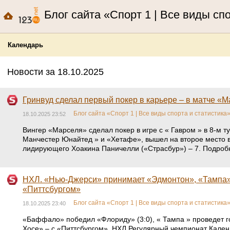
Блог сайта «Спорт 1 | Все виды сп
Календарь
Новости за 18.10.2025
Гринвуд сделал первый покер в карьере – в матче «
Блог сайта «Спорт 1 | Все виды спорта и статистика
18.10.2025 23:52
Вингер «Марселя» сделал покер в игре с « Гавром » в 8-м ту
Манчестер Юнайтед » и «Хетафе», вышел на второе место в 
лидирующего Хоакина Паничелли («Страсбур») – 7. Подробно
НХЛ. «Нью-Джерси» принимает «Эдмонтон», «Тампа» 
«Питтсбургом»
Блог сайта «Спорт 1 | Все виды спорта и статистика
18.10.2025 23:40
«Баффало» победил «Флориду» (3:0), « Тампа » проведет го
Хосе» – с «Питтсбургом». НХЛ Регулярный чемпионат Кале