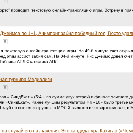
»
ртс” проводит текстовую онлайн-трансляцию игры. Встречу в пря
 Джеймса по 1+1, Ачимпонг забил победный гол, Гюсто удал
»
л текстовую онлайн-трансляцию игры. На 49-й минуте счет открыл
д этим ассист, забил сам. На 84-й минуте Рис Джеймс довел счет 
 Таблица АПЛ Статистика АПЛ
нал турнира Медиалиги
»
ав « СиндЕкат » (5:4 – по сумме двух встреч) в финале элитного 
» или «СиндЕкат». Ранее лучшим результатом ФК «10» было третье м
4 клуб не вышел из группы, в МФЛ-3 вылетел в четвертьфинале, в 
 на случай его назначения. Это кандидатура Кахигао («Чем