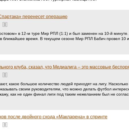
«Спартака» перенесет операцию
»
стовом» в 12-м туре Мир РПЛ (1:1) и был заменен на 10-й минуте.
 в ближайшее время. В текущем сезоне Мир РПЛ Бабич провел 10 и
ного клуба, сказал, что Медиалига – это массовые беспоря
»
нают, какое большое количество людей приходят на лигу. Насколько
оказывать своим руководителям, что можно делать футбол интере
скажу, как не один финал лиги под таким нежеланием был не сог
чков после двойного схода «Макларена» в спринте
»