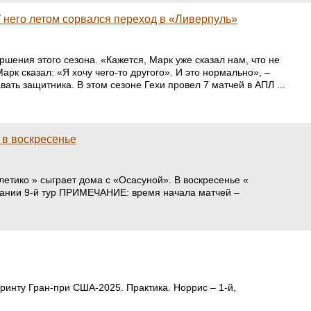
У него летом сорвался переход в «Ливерпуль»
шения этого сезона. «Кажется, Марк уже сказал нам, что не
рк сказал: «Я хочу чего-то другого». И это нормально», –
ать защитника. В этом сезоне Гехи провел 7 матчей в АПЛ ...
 в воскресенье
тлетико » сыграет дома с «Осасуной». В воскресенье «
спании 9-й тур ПРИМЕЧАНИЕ: время начала матчей –
ринту Гран-при США-2025. Практика. Норрис – 1-й,