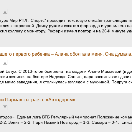
»
-м туре Мир РПЛ . Спортс” проводит текстовую онлайн-трансляцию 
ился к штрафной. Джику руками схватил форварда и уронил его на
сил коллегу к монитору. Рефери изучил повтор и на 26-й минуте у
шего первого ребенка – Алана оболгала меня. Она думала, 
»
й Евтух. С 2013-го он был женат на модели Алане Мамаевой (в дев
оссии женился на блогере Надежде Санько, пара воспитывает двои
я мимо заведения, я столкнулась взглядом с мужчиной. Подруга с
ти Парма» сыграет с «Автодором»
»
Автодор». Единая лига ВТБ Регулярный чемпионат Положение коман
 2-2, Зенит – 2-2, Пари Нижний Новгород – 1-3, Самара – 0-4, Ен