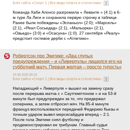
Блог сайта «Спорт 1 | Все виды спорта и статистика»
Команда Хаби Алонсо разгромила « Леванте » (4:1) в 6-
м туре Ла Лиги и сохранила первую строчку в таблице.
Ранее были побеждены «Эспаньол» (2:0), «Марсель»
(2:1), «Реал Сосьедад» (2:1), «Мальорка» (2:1),
«Овьедо» (3:0) и «Осасуна» (1:0). 27 сентября «Реалу»
предстоит гостевое дерби с «Атлетико».
Робертсон про Экитике: «Два глупых
предупреждения – и «Ливерпуль» лишился его на
субботний матч. Первая желтая – просто тупость»
24.09.2025 00:25
Блог сайта «Спорт 1 | Все виды спорта и статистика»
Нападающий « Ливерпуля » вышел на замену сразу
после перерыва матча с « Саутгемптоном » и на 53-й
минуте был предупрежден за то, что придержал
соперника, а затем отбросил мяч. На 85-й минуте
француз воспользовался передачей Федерико Кьезы и
точным ударом вывел мерсисайдцев вперед – 2:1.
После гола Экитике снял футболку и
продемонстрировал ее трибунам. Главный судья
показал автору забитого мяча вторую желтую Том