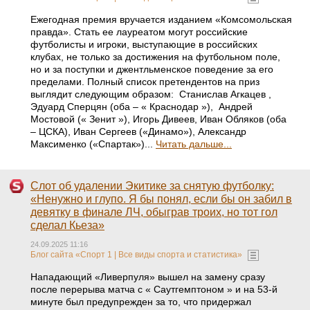
Ежегодная премия вручается изданием «Комсомольская
правда». Стать ее лауреатом могут российские
футболисты и игроки, выступающие в российских
клубах, не только за достижения на футбольном поле,
но и за поступки и джентльменское поведение за его
пределами. Полный список претендентов на приз
выглядит следующим образом: Станислав Агкацев ,
Эдуард Сперцян (оба – « Краснодар »), Андрей
Мостовой (« Зенит »), Игорь Дивеев, Иван Обляков (оба
– ЦСКА), Иван Сергеев («Динамо»), Александр
Максименко («Спартак»)...
Читать дальше...
Слот об удалении Экитике за снятую футболку:
«Ненужно и глупо. Я бы понял, если бы он забил в
девятку в финале ЛЧ, обыграв троих, но тот гол
сделал Кьеза»
24.09.2025 11:16
Блог сайта «Спорт 1 | Все виды спорта и статистика»
Нападающий «Ливерпуля» вышел на замену сразу
после перерыва матча с « Саутгемптоном » и на 53-й
минуте был предупрежден за то, что придержал