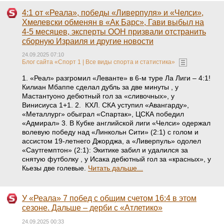
4:1 от «Реала», победы «Ливерпуля» и «Челси»,
Хмелевски обменян в «Ак Барс», Гави выбыл на
4-5 месяцев, эксперты ООН призвали отстранить
сборную Израиля и другие новости
24.09.2025 07:10
Блог сайта «Спорт 1 | Все виды спорта и статистика»
1. «Реал» разгромил «Леванте» в 6-м туре Ла Лиги – 4:1!
Килиан Мбаппе сделал дубль за две минуты , у
Мастантуоно дебютный гол за «сливочных», у
Винисиуса 1+1. 2. КХЛ. СКА уступил «Авангарду»,
«Металлург» обыграл «Спартак», ЦСКА победил
«Адмирал» 3. В Кубке английской лиги «Челси» одержал
волевую победу над «Линкольн Сити» (2:1) с голом и
ассистом 19-летнего Джорджа, а «Ливерпуль» одолел
«Саутгемптон» (2:1): Экитике забил и удалился за
снятую футболку , у Исака дебютный гол за «красных», у
Кьезы две голевые.
Читать дальше...
У «Реала» 7 побед с общим счетом 16:4 в этом
сезоне. Дальше – дерби с «Атлетико»
24.09.2025 00:33