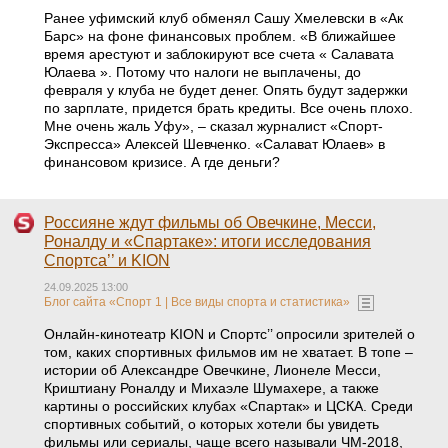
Ранее уфимский клуб обменял Сашу Хмелевски в «Ак
Барс» на фоне финансовых проблем. «В ближайшее
время арестуют и заблокируют все счета « Салавата
Юлаева ». Потому что налоги не выплачены, до
февраля у клуба не будет денег. Опять будут задержки
по зарплате, придется брать кредиты. Все очень плохо.
Мне очень жаль Уфу», – сказал журналист «Спорт-
Экспресса» Алексей Шевченко. «Салават Юлаев» в
финансовом кризисе. А где деньги?
Россияне ждут фильмы об Овечкине, Месси,
Роналду и «Спартаке»: итоги исследования
Спортса’’ и KION
24.09.2025 13:00
Блог сайта «Спорт 1 | Все виды спорта и статистика»
Онлайн-кинотеатр KION и Спортс’’ опросили зрителей о
том, каких спортивных фильмов им не хватает. В топе –
истории об Александре Овечкине, Лионеле Месси,
Криштиану Роналду и Михаэле Шумахере, а также
картины о российских клубах «Спартак» и ЦСКА. Среди
спортивных событий, о которых хотели бы увидеть
фильмы или сериалы, чаще всего называли ЧМ-2018,