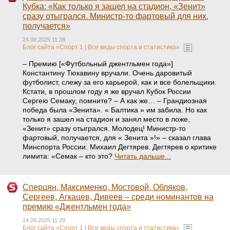
Кубка: «Как только я зашел на стадион, «Зенит»
сразу отыгрался. Министр-то фартовый для них,
получается»
24.09.2025 11:38
Блог сайта «Спорт 1 | Все виды спорта и статистика»
– Премию [«Футбольный джентльмен года»]
Константину Тюкавину вручали. Очень даровитый
футболист, слежу за его карьерой, как и все болельщики.
Кстати, в прошлом году я же вручал Кубок России
Сергею Семаку, помните? – А как же… – Грандиозная
победа была «Зенита». « Балтика » им забила. Но как
только я зашел на стадион и занял место в ложе,
«Зенит» сразу отыгрался. Молодец! Министр-то
фартовый, получается, для « Зенита »!» – сказал глава
Минспорта России. Михаил Дегтярев. Дегтярев о критике
лимита: «Семак – кто это?
Читать дальше...
Сперцян, Максименко, Мостовой, Обляков,
Сергеев, Агкацев, Дивеев – среди номинантов на
премию «Джентльмен года»
24.09.2025 11:29
Блог сайта «Спорт 1 | Все виды спорта и статистика»