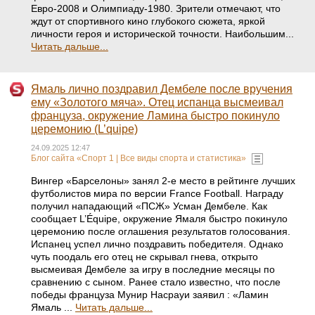
Евро-2008 и Олимпиаду-1980. Зрители отмечают, что
ждут от спортивного кино глубокого сюжета, яркой
личности героя и исторической точности. Наибольшим...
Читать дальше...
Ямаль лично поздравил Дембеле после вручения
ему «Золотого мяча». Отец испанца высмеивал
француза, окружение Ламина быстро покинуло
церемонию (L’quipe)
24.09.2025 12:47
Блог сайта «Спорт 1 | Все виды спорта и статистика»
Вингер «Барселоны» занял 2-е место в рейтинге лучших
футболистов мира по версии France Football. Награду
получил нападающий «ПСЖ» Усман Дембеле. Как
сообщает L’Équipe, окружение Ямаля быстро покинуло
церемонию после оглашения результатов голосования.
Испанец успел лично поздравить победителя. Однако
чуть поодаль его отец не скрывал гнева, открыто
высмеивая Дембеле за игру в последние месяцы по
сравнению с сыном. Ранее стало известно, что после
победы француза Мунир Насрауи заявил : «Ламин
Ямаль ...
Читать дальше...