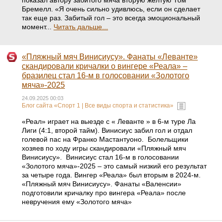
Бремелл. «Я очень сильно удивлюсь, если он сделает
так еще раз. Забитый гол – это всегда эмоциональный
момент...
Читать дальше...
«Пляжный мяч Винисиусу». Фанаты «Леванте»
скандировали кричалки о вингере «Реала» –
бразилец стал 16-м в голосовании «Золотого
мяча»-2025
24.09.2025 00:03
Блог сайта «Спорт 1 | Все виды спорта и статистика»
«Реал» играет на выезде с « Леванте » в 6-м туре Ла
Лиги (4:1, второй тайм). Винисиус забил гол и отдал
голевой пас на Франко Мастантуоно. Болельщики
хозяев по ходу игры скандировали «Пляжный мяч
Винисиусу». Винисиус стал 16-м в голосовании
«Золотого мяча»-2025 – это самый низкий его результат
за четыре года. Вингер «Реала» был вторым в 2024-м.
«Пляжный мяч Винисиусу». Фанаты «Валенсии»
подготовили кричалку про вингера «Реала» после
невручения ему «Золотого мяча»