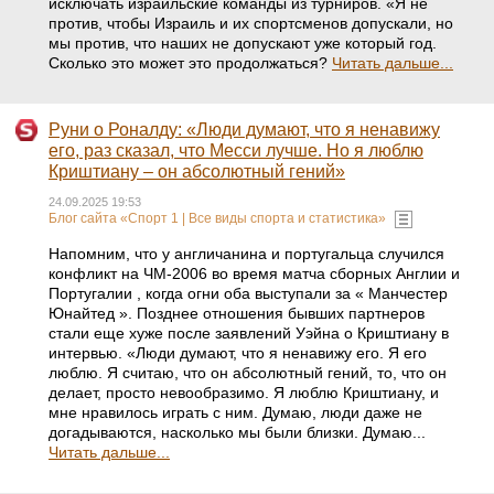
исключать израильские команды из турниров. «Я не
против, чтобы Израиль и их спортсменов допускали, но
мы против, что наших не допускают уже который год.
Сколько это может это продолжаться?
Читать дальше...
Руни о Роналду: «Люди думают, что я ненавижу
его, раз сказал, что Месси лучше. Но я люблю
Криштиану – он абсолютный гений»
24.09.2025 19:53
Блог сайта «Спорт 1 | Все виды спорта и статистика»
Напомним, что у англичанина и португальца случился
конфликт на ЧМ-2006 во время матча сборных Англии и
Португалии , когда огни оба выступали за « Манчестер
Юнайтед ». Позднее отношения бывших партнеров
стали еще хуже после заявлений Уэйна о Криштиану в
интервью. «Люди думают, что я ненавижу его. Я его
люблю. Я считаю, что он абсолютный гений, то, что он
делает, просто невообразимо. Я люблю Криштиану, и
мне нравилось играть с ним. Думаю, люди даже не
догадываются, насколько мы были близки. Думаю...
Читать дальше...