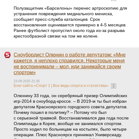
Полузащитник «Барселоны» перенес артроскопию для
устранения повреждения медиального мениска,
сообщает пресс-служба каталонцев. Срок
восстановления оценивается примерно в 4-5 месяцев.
Ранее футболист пропустил около года из-за разрыва
крестообразной связки на том же колене.
Сноубордист Олюнин о работе депутатом: «Мне
кажется, я неплохо справился. Некоторые меня
не воспринимали – мол, иди занимайся своим
спортом»
23.09.2025 21:35
Блог сайта «Спорт 1 | Все виды спорта и статистика»
Олюнину 33 года, он серебряный призер Олимпийских
игр-2014 в сноуборд-кроссе. – В 2019-м ты был избран
депутатом Красноярского городского совета депутатов.
Почему пошел в политику? – Потому что был
с серьезной травмой. Восстанавливался два года после
Олимпиады в Корее, вообще не занимался спортом.
Просто ходил по больницам на костылях, было четыре
операции. Плюс Красноярск принимал Универсиаду.