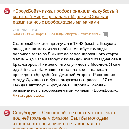
«БроукБойз» из-за пробок приехали на кубковый
матч за 5 минут до начала. Игроки «Сокола»
разминались с воображаемыми мячами
23.09.2025 19:54
Блог сайта «Спорт 1 | Все виды спорта и статистика»
Стартовый свисток прозвучал в 19:42 (мск). « Броуки »
опоздали на матч из-за пробок. Автобус команды
появился всего за 5 минут до запланированного старта
матча. «3,5 часа автобус с командой ехал из Одинцова в
Красногорск. Я не знаю, что случилось с Москвой. Я сам
еду 2,5 часа. На машине и по платке», – написал
президент «БроукБойз» Дмитрий Егоров . Расстояние
между Одинцово и Красногорском по трассе – 27 км.
Ожидая автобоус «БроукБойз», игроки «Сокола»
разминались с воображаемыми мячами. «БроукБойз»...
Читать дальше...
Сноубордист Олюнин: «Я не совсем готов ехать
под нейтральным флагом. Был бы молодым
атлетом, который ничего не завоевал, то,