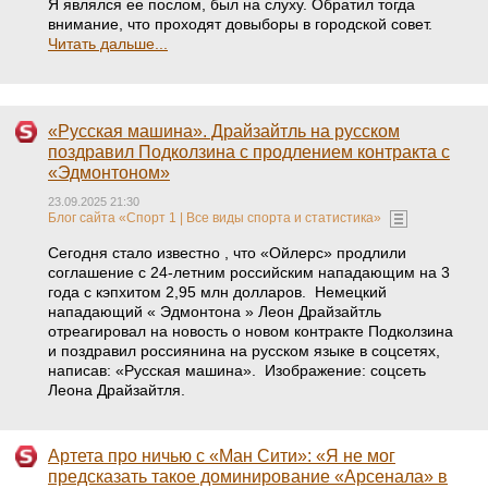
Я являлся ее послом, был на слуху. Обратил тогда
внимание, что проходят довыборы в городской совет.
Читать дальше...
«Русская машина». Драйзайтль на русском
поздравил Подколзина с продлением контракта с
«Эдмонтоном»
23.09.2025 21:30
Блог сайта «Спорт 1 | Все виды спорта и статистика»
Сегодня стало известно , что «Ойлерс» продлили
соглашение с 24-летним российским нападающим на 3
года с кэпхитом 2,95 млн долларов. Немецкий
нападающий « Эдмонтона » Леон Драйзайтль
отреагировал на новость о новом контракте Подколзина
и поздравил россиянина на русском языке в соцсетях,
написав: «Русская машина». Изображение: соцсеть
Леона Драйзайтля.
Артета про ничью с «Ман Сити»: «Я не мог
предсказать такое доминирование «Арсенала» в