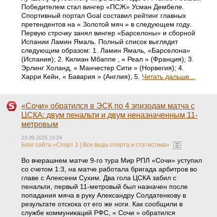
Победителем стал вингер «ПСЖ» Усман Дембеле.
Спортивный портал Goal составил рейтинг главных
претендентов на « Золотой мяч » в следующем году.
Первую строчку занял вингер «Барселоны» и сборной
Испании Ламин Ямаль. Полный список выглядит
следующим образом: 1. Ламин Ямаль, «Барселона»
(Испания); 2. Килиан Мбаппе , « Реал » (Франция); 3.
Эрлинг Холанд, « Манчестер Сити » (Норвегия); 4.
Харри Кейн, « Бавария » (Англия); 5.
Читать дальше...
«Сочи» обратился в ЭСК по 4 эпизодам матча с
ЦСКА: двум пенальти и двум неназначенным 11-
метровым
23.09.2025 19:24
Блог сайта «Спорт 1 | Все виды спорта и статистика»
Во вчерашнем матче 9-го тура Мир РПЛ «Сочи» уступил
со счетом 1:3, на матче работала бригада арбитров во
главе с Алексеем Сухим. Два гола ЦСКА забил с
пенальти, первый 11-метровый был назначен после
попадания мяча в руку Александру Солдатенкову в
результате отскока от его же ноги. Как сообщили в
службе коммуникаций РФС, « Сочи » обратился