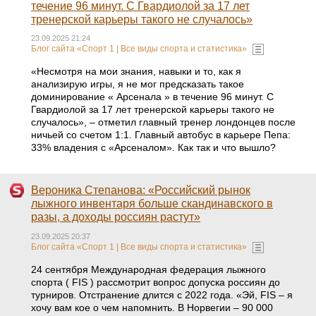
течение 96 минут. С Гвардиолой за 17 лет
тренерской карьеры такого не случалось»
23.09.2025 21:24
Блог сайта «Спорт 1 | Все виды спорта и статистика»
«Несмотря на мои знания, навыки и то, как я
анализирую игры, я не мог предсказать такое
доминирование « Арсенала » в течение 96 минут. С
Гвардиолой за 17 лет тренерской карьеры такого не
случалось», – отметил главный тренер лондонцев после
ничьей со счетом 1:1. Главный автобус в карьере Пепа:
33% владения c «Арсеналом». Как так и что вышло?
Вероника Степанова: «Российский рынок
лыжного инвентаря больше скандинавского в
разы, а доходы россиян растут»
23.09.2025 20:37
Блог сайта «Спорт 1 | Все виды спорта и статистика»
24 сентября Международная федерация лыжного
спорта ( FIS ) рассмотрит вопрос допуска россиян до
турниров. Отстранение длится с 2022 года. «Эй, FIS – я
хочу вам кое о чем напомнить. В Норвегии – 90 000