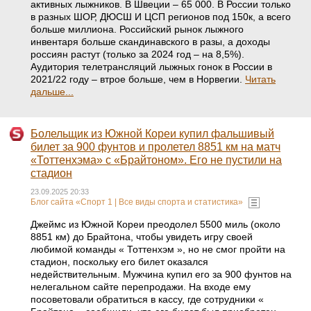
активных лыжников. В Швеции – 65 000. В России только
в разных ШОР, ДЮСШ И ЦСП регионов под 150к, а всего
больше миллиона. Российский рынок лыжного
инвентаря больше скандинавского в разы, а доходы
россиян растут (только за 2024 год – на 8,5%).
Аудитория телетрансляций лыжных гонок в России в
2021/22 году – втрое больше, чем в Норвегии.
Читать
дальше...
Болельщик из Южной Кореи купил фальшивый
билет за 900 фунтов и пролетел 8851 км на матч
«Тоттенхэма» с «Брайтоном». Его не пустили на
стадион
23.09.2025 20:33
Блог сайта «Спорт 1 | Все виды спорта и статистика»
Джеймс из Южной Кореи преодолел 5500 миль (около
8851 км) до Брайтона, чтобы увидеть игру своей
любимой команды « Тоттенхэм », но не смог пройти на
стадион, поскольку его билет оказался
недействительным. Мужчина купил его за 900 фунтов на
нелегальном сайте перепродажи. На входе ему
посоветовали обратиться в кассу, где сотрудники «