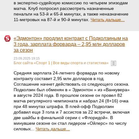
в экспертно‑судейскую комиссию по четырем эпизодам
матча. Клуб попросил рассмотреть назначенные
пенальти на 53‑й и 65‑й минутах, а также неназначение
11-метровых на 87‑й и 90‑й минутах.
Читать дальше...
«Эдмонтон» продлил контракт с Подколзиным на
3 года, зарплата форварда – 2,95 млн долларов
за сезон
23.09.2025 19:15
Блог сайта «Спорт 1 | Все виды спорта и статистика»
Средняя зарплата 24-летнего форварда по новому
контракту составит 2,95 млн долларов в год.
Соглашение начнет действовать со следующего сезона.
Подколзин был обменян в « Эдмонтон » из «Ванкувера»
в августе 2024 года. В прошлом сезоне он провел 82
матча регулярного чемпионата и набрал 24 (8+16) очка
при 48 минутах штрафа. В плей-офф Подколзин
добавил еще 3 гола и 7 ассистов за 22 встречи, включая
две шайбы в финальной серии с «Флоридой». В
минувшем сезоне он стал лидером «Ойлерс» по числу
силовых...
Читать дальше...