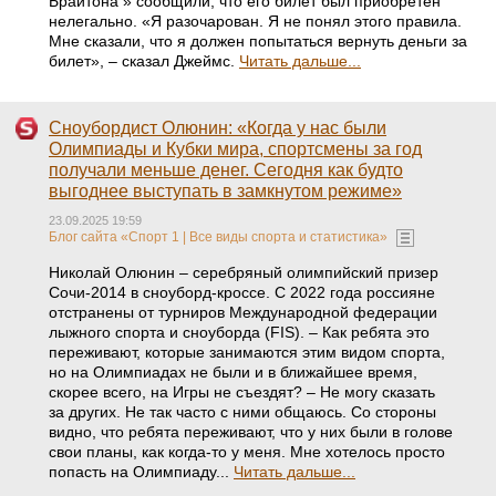
Брайтона » сообщили, что его билет был приобретен
нелегально. «Я разочарован. Я не понял этого правила.
Мне сказали, что я должен попытаться вернуть деньги за
билет», – сказал Джеймс.
Читать дальше...
Сноубордист Олюнин: «Когда у нас были
Олимпиады и Кубки мира, спортсмены за год
получали меньше денег. Сегодня как будто
выгоднее выступать в замкнутом режиме»
23.09.2025 19:59
Блог сайта «Спорт 1 | Все виды спорта и статистика»
Николай Олюнин – серебряный олимпийский призер
Сочи-2014 в сноуборд-кроссе. С 2022 года россияне
отстранены от турниров Международной федерации
лыжного спорта и сноуборда (FIS). – Как ребята это
переживают, которые занимаются этим видом спорта,
но на Олимпиадах не были и в ближайшее время,
скорее всего, на Игры не съездят? – Не могу сказать
за других. Не так часто с ними общаюсь. Со стороны
видно, что ребята переживают, что у них были в голове
свои планы, как когда-то у меня. Мне хотелось просто
попасть на Олимпиаду...
Читать дальше...