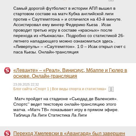
Самый дорогой футболист в истории АПЛ вышел в
стартовом составе на матч Кубка английской лиги
против « Саутгемптона » и отличился на 43-й минуте.
Ассистировал ему вингер Федерико Кьеза . Исак
проводит третью игру в составе «красных» после
перехода из «Ньюкасла». Подробно со статистикой 26-
летнего нападающего можно ознакомиться здесь .
«Ливерпуль» – «Саутгемптон». 1:0 – Исак открыл счет с
паса Кьезы. Онлайн-трансляция
«Леванте» – «Реал». Винисиус, Мбаппе и Гюлер в
основе. Онлайн-трансляция
23.09.2025 22:32
Блог сайта «Спорт 1 | Все виды спорта и статистика»
Матч пройдет на стадионе «Сьюдад де Валенсия».
Спортс’‘ ведет текстовую онлайн-трансляцию этого
матча. «Матч ТВ» показывает игру в прямом эфире.
Таблица Ла Лиги Статистика Ла Лиги
Переход Хмелевски в «Авангард» был завершен