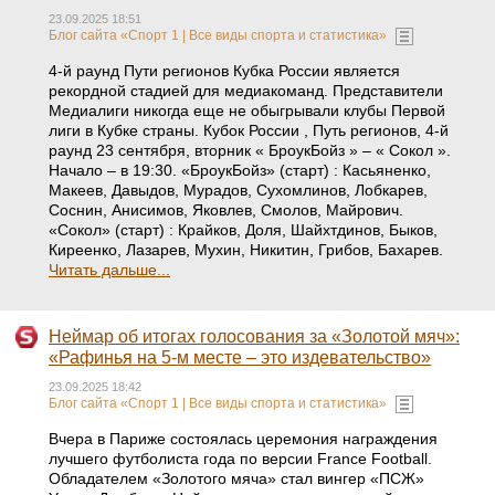
23.09.2025 18:51
Блог сайта «Спорт 1 | Все виды спорта и статистика»
4-й раунд Пути регионов Кубка России является
рекордной стадией для медиакоманд. Представители
Медиалиги никогда еще не обыгрывали клубы Первой
лиги в Кубке страны. Кубок России , Путь регионов, 4-й
раунд 23 сентября, вторник « БроукБойз » – « Сокол ».
Начало – в 19:30. «БроукБойз» (старт) : Касьяненко,
Макеев, Давыдов, Мурадов, Сухомлинов, Лобкарев,
Соснин, Анисимов, Яковлев, Смолов, Майрович.
«Сокол» (старт) : Крайков, Доля, Шайхтдинов, Быков,
Киреенко, Лазарев, Мухин, Никитин, Грибов, Бахарев.
Читать дальше...
Неймар об итогах голосования за «Золотой мяч»:
«Рафинья на 5-м месте – это издевательство»
23.09.2025 18:42
Блог сайта «Спорт 1 | Все виды спорта и статистика»
Вчера в Париже состоялась церемония награждения
лучшего футболиста года по версии France Football.
Обладателем «Золотого мяча» стал вингер «ПСЖ»