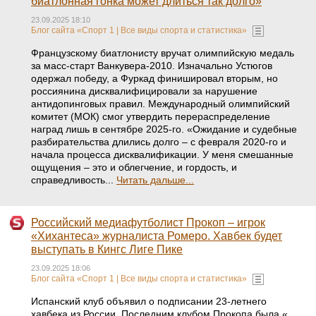
биатлонная гонка может длиться так долго»
23.09.2025 18:10
Блог сайта «Спорт 1 | Все виды спорта и статистика»
Французскому биатлонисту вручат олимпийскую медаль
за масс-старт Ванкувера-2010. Изначально Устюгов
одержал победу, а Фуркад финишировал вторым, но
россиянина дисквалифицировали за нарушение
антидопинговых правил. Международный олимпийский
комитет (МОК) смог утвердить перераспределение
наград лишь в сентябре 2025-го. «Ожидание и судебные
разбирательства длились долго – с февраля 2020-го и
начала процесса дисквалификации. У меня смешанные
ощущения – это и облегчение, и гордость, и
справедливость...
Читать дальше...
Российский медиафутболист Прокоп – игрок
«Хихантеса» журналиста Ромеро. Хавбек будет
выступать в Кингс Лиге Пике
23.09.2025 18:06
Блог сайта «Спорт 1 | Все виды спорта и статистика»
Испанский клуб объявил о подписании 23-летнего
хавбека из России. Последним клубом Прокопа была «