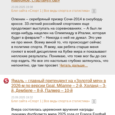
наверное, стартанул бы»
23.09.2025 19:38
Блог сайта «Спорт 1 | Все виды спорта и статистика»
Олюнин – серебряный призер Сочи-2014 в сноуборд-
кроссе. 33-летний российский спортсмен еще
продолжает выступать на соревнованиях. – А был ли
когда-нибудь нацелен на Олимпиаду в Италии, которая
будет в феврале? – Никогда о ней не думал. Это уже
не про меня. Всему виной то, что происходит сейчас
в политике спорта. Я вижу, как ребята старше меня
гоняют в моей дисциплине на Кубке мира и показывают
неплохие результаты. Понимаю, что тоже мог бы до сих
пор ездить. Но все это настолько глубоко затянулось, что
непонятно, где там просвет.
Читать дальше...
Ямаль – главный претендент на «Золотой мяч» в
2026-м по версии Goal. Мбаппе – 2-й, Холанд – 3-
й, Дембеле – 8-й, Палмер – 10-й
23.09.2025 19:32
Блог сайта «Спорт 1 | Все виды спорта и статистика»
Вчера состоялась церемония вручения награды
лучшему футболисту мира 2025 года от France Football.