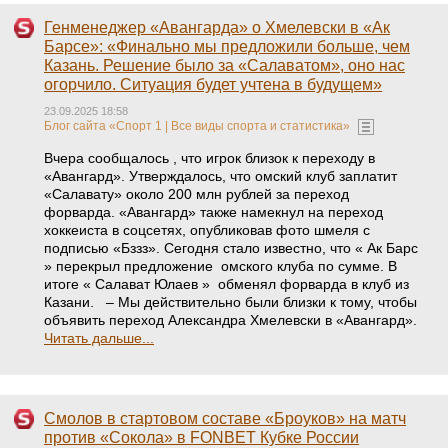
Генменеджер «Авангарда» о Хмелевски в «Ак
Барсе»: «Финально мы предложили больше, чем
Казань. Решение было за «Салаватом», оно нас
огорчило. Ситуация будет учтена в будущем»
23.09.2025 18:58
Блог сайта «Спорт 1 | Все виды спорта и статистика»
Вчера сообщалось , что игрок близок к переходу в
«Авангард». Утверждалось, что омский клуб заплатит
«Салавату» около 200 млн рублей за переход
форварда. «Авангард» также намекнул на переход
хоккеиста в соцсетях, опубликовав фото шмеля с
подписью «Бззз». Сегодня стало известно, что « Ак Барс
» перекрыл предложение омского клуба по сумме. В
итоге « Салават Юлаев » обменял форварда в клуб из
Казани. – Мы действительно были близки к тому, чтобы
объявить переход Александра Хмелевски в «Авангард».
Читать дальше...
Смолов в стартовом составе «Броуков» на матч
против «Сокола» в FONBET Кубке России