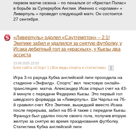
первом матче сезона – по пенальти от «Кристал Пэлас»
в борьбе за Суперкубок Англии. Именно с «орлами» «
Ливерпуль » проведет следующий матч. Он состоится
27 сентября.
«Ливерпуль» одолел «Саутгемптон» – 2:1!
Экитике забил и удалился за снятую футболку, у
Исака дебютный гол за «красных», у Кьезы два
ассиста
23.09.2025 23:53
Блог сайта «Спорт 1 | Все виды спорта и статистика»
Игра 3-го раунда Кубка английской лиги проходила на
стадионе «Энфилд». Спортс’’ вел текстовую онлайн-
трансляцию матча. Александер Исак открыл счет на 43-
й минуте с передачи Федерико Кьезы. Это первый гол
шведского форварда за «Ливерпуль». Ши Чарльз на 76-
й сравнял счет. Юго Экитике, вышедший вместо Исака
после перерыва, забил на 85-й также с передачи Кьезы.
Француз был удален после своего гола, получив вторую
желтую за снятую во время празднования футболку.
Статистика Кубка английской лиги