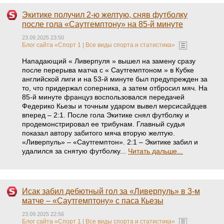
Экитике получил 2-ю желтую, сняв футболку
после гола «Саутгемптону» на 85-й минуте
23.09.2025 23:50
Блог сайта «Спорт 1 | Все виды спорта и статистика»
Нападающий « Ливерпуля » вышел на замену сразу
после перерыва матча с « Саутгемптоном » в Кубке
английской лиги и на 53-й минуте был предупрежден за
то, что придержал соперника, а затем отбросил мяч. На
85-й минуте француз воспользовался передачей
Федерико Кьезы и точным ударом вывел мерсисайдцев
вперед – 2:1. После гола Экитике снял футболку и
продемонстрировал ее трибунам. Главный судья
показал автору забитого мяча вторую желтую.
«Ливерпуль» – «Саутгемптон». 2:1 – Экитике забил и
удалился за снятую футболку...
Читать дальше...
Исак забил дебютный гол за «Ливерпуль» в 3-м
матче – «Саутгемптону» с паса Кьезы
23.09.2025 22:56
Блог сайта «Спорт 1 | Все виды спорта и статистика»