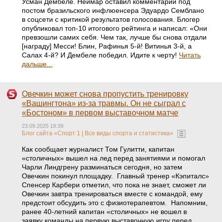
Усман Дембеле. Неймар оставил комментарий под
постом бразильского инфлюенсера Эдуардо Семблано
в соцсети с критикой результатов голосования. Блогер
опубликовал топ-10 итогового рейтинга и написал: «Они
превзошли самих себя. Чем так, лучше бы снова отдали
[награду] Месси! Блин, Рафинья 5-й! Витинья 3-й, а
Салах 4-й? И Дембеле победил. Идите к черту!
Читать
дальше...
Овечкин может снова пропустить тренировку
«Вашингтона» из-за травмы. Он не сыграл с
«Бостоном» в первом выставочном матче
23.09.2025 18:39
Блог сайта «Спорт 1 | Все виды спорта и статистика»
Как сообщает журналист Том Гулитти, капитан
«столичных» вышел на лед перед занятиями и помогал
Чарли Линдгрену разминаться сегодня, но затем
Овечкин покинул площадку. Главный тренер «Кэпиталс»
Спенсер Карбери отметил, что пока не знает, сможет ли
Овечкин завтра тренироваться вместе с командой, ему
предстоит обсудить это с физиотерапевтом. Напомним,
ранее 40-летний капитан «столичных» не вошел в
заявку команды на первую выставочную игру перед