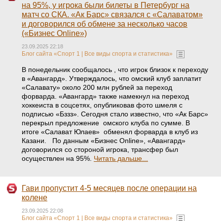
на 95%, у игрока были билеты в Петербург на
матч со СКА. «Ак Барс» связался с «Салаватом»
и договорился об обмене за несколько часов
(«Бизнес Online»)
23.09.2025 22:18
Блог сайта «Спорт 1 | Все виды спорта и статистика»
В понедельник сообщалось , что игрок близок к переходу
в «Авангард». Утверждалось, что омский клуб заплатит
«Салавату» около 200 млн рублей за переход
форварда. «Авангард» также намекнул на переход
хоккеиста в соцсетях, опубликовав фото шмеля с
подписью «Бззз». Сегодня стало известно, что «Ак Барс»
перекрыл предложение омского клуба по сумме. В
итоге «Салават Юлаев» обменял форварда в клуб из
Казани. По данным «Бизнес Online», «Авангард»
договорился со стороной игрока, трансфер был
осуществлен на 95%.
Читать дальше...
Гави пропустит 4-5 месяцев после операции на
колене
23.09.2025 22:08
Блог сайта «Спорт 1 | Все виды спорта и статистика»