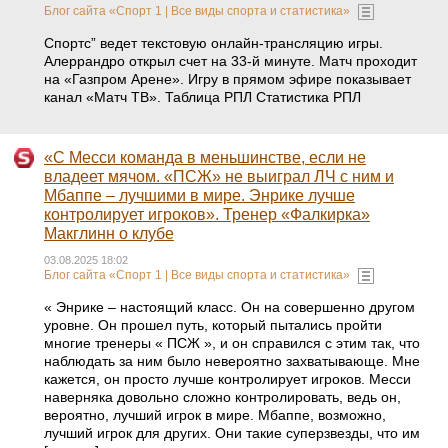
Блог сайта «Спорт 1 | Все виды спорта и статистика»
Спортс” ведет текстовую онлайн-трансляцию игры.
Алеррандро открыл счет на 33-й минуте. Матч проходит
на «Газпром Арене». Игру в прямом эфире показывает
канал «Матч ТВ». Таблица РПЛ Статистика РПЛ
«С Месси команда в меньшинстве, если не
владеет мячом. «ПСЖ» не выиграл ЛЧ с ним и
Мбаппе – лучшими в мире. Энрике лучше
контролирует игроков». Тренер «Фалкирка»
Макглинн о клубе
03.08.2025 18:02
Блог сайта «Спорт 1 | Все виды спорта и статистика»
« Энрике – настоящий класс. Он на совершенно другом
уровне. Он прошел путь, который пытались пройти
многие тренеры « ПСЖ », и он справился с этим так, что
наблюдать за ним было невероятно захватывающе. Мне
кажется, он просто лучше контролирует игроков. Месси
наверняка довольно сложно контролировать, ведь он,
вероятно, лучший игрок в мире. Мбаппе, возможно,
лучший игрок для других. Они такие суперзвезды, что им