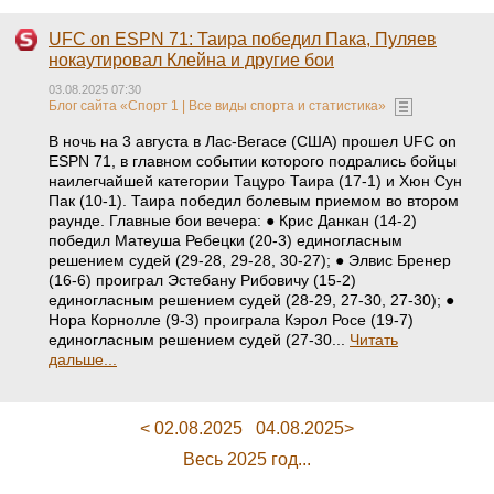
UFC on ESPN 71: Таира победил Пака, Пуляев
нокаутировал Клейна и другие бои
03.08.2025 07:30
Блог сайта «Спорт 1 | Все виды спорта и статистика»
В ночь на 3 августа в Лас-Вегасе (США) прошел UFC on
ESPN 71, в главном событии которого подрались бойцы
наилегчайшей категории Тацуро Таира (17-1) и Хюн Сун
Пак (10-1). Таира победил болевым приемом во втором
раунде. Главные бои вечера: ● Крис Данкан (14-2)
победил Матеуша Ребецки (20-3) единогласным
решением судей (29-28, 29-28, 30-27); ● Элвис Бренер
(16-6) проиграл Эстебану Рибовичу (15-2)
единогласным решением судей (28-29, 27-30, 27-30); ●
Нора Корнолле (9-3) проиграла Кэрол Росе (19-7)
единогласным решением судей (27-30...
Читать
дальше...
< 02.08.2025
04.08.2025>
Весь 2025 год...