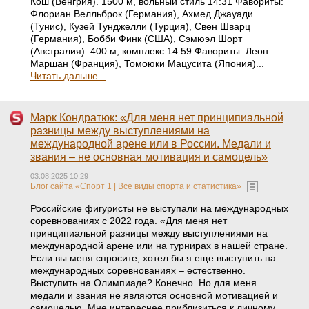
Кош (Венгрия). 1500 м, вольный стиль 14:31 Фавориты:
Флориан Велльброк (Германия), Ахмед Джауади
(Тунис), Кузей Тунджелли (Турция), Свен Шварц
(Германия), Бобби Финк (США), Сэмюэл Шорт
(Австралия). 400 м, комплекс 14:59 Фавориты: Леон
Маршан (Франция), Томоюки Мацусита (Япония)...
Читать дальше...
Марк Кондратюк: «Для меня нет принципиальной
разницы между выступлениями на
международной арене или в России. Медали и
звания – не основная мотивация и самоцель»
03.08.2025 10:29
Блог сайта «Спорт 1 | Все виды спорта и статистика»
Российские фигуристы не выступали на международных
соревнованиях с 2022 года. «Для меня нет
принципиальной разницы между выступлениями на
международной арене или на турнирах в нашей стране.
Если вы меня спросите, хотел бы я еще выступить на
международных соревнованиях – естественно.
Выступить на Олимпиаде? Конечно. Но для меня
медали и звания не являются основной мотивацией и
самоцелью. Мне интереснее приблизиться к личному