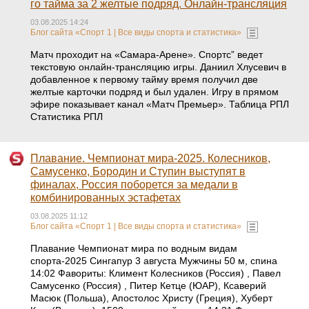
го тайма за 2 желтые подряд. Онлайн-трансляция
03.08.2025 14:24
Блог сайта «Спорт 1 | Все виды спорта и статистика»
Матч проходит на «Самара-Арене». Спортс” ведет
текстовую онлайн-трансляцию игры. Даниил Хлусевич в
добавленное к первому тайму время получил две
желтые карточки подряд и был удален. Игру в прямом
эфире показывает канал «Матч Премьер». Таблица РПЛ
Статистика РПЛ
Плавание. Чемпионат мира-2025. Колесников,
Самусенко, Бородин и Ступин выступят в
финалах, Россия поборется за медали в
комбинированных эстафетах
03.08.2025 11:12
Блог сайта «Спорт 1 | Все виды спорта и статистика»
Плавание Чемпионат мира по водным видам
спорта-2025 Сингапур 3 августа Мужчины 50 м, спина
14:02 Фавориты: Климент Колесников (Россия) , Павел
Самусенко (Россия) , Питер Кетце (ЮАР), Ксаверий
Масюк (Польша), Апостолос Христу (Греция), Хуберт