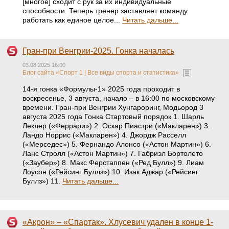
[многое] сходит с рук за их индивидуальные
способности. Теперь тренер заставляет команду
работать как единое целое...
Читать дальше...
Гран-при Венгрии-2025. Гонка началась
03.08.2025 16:00
Блог сайта «Спорт 1 | Все виды спорта и статистика»
14-я гонка «Формулы-1» 2025 года проходит в
воскресенье, 3 августа, начало – в 16:00 по московскому
времени. Гран-при Венгрии Хунгароринг, Модьород 3
августа 2025 года Гонка Стартовый порядок 1. Шарль
Леклер («Феррари») 2. Оскар Пиастри («Макларен») 3.
Ландо Норрис («Макларен») 4. Джордж Расселл
(«Мерседес») 5. Фернандо Алонсо («Астон Мартин») 6.
Ланс Стролл («Астон Мартин») 7. Габриэл Бортолето
(«Заубер») 8. Макс Ферстаппен («Ред Булл») 9. Лиам
Лоусон («Рейсинг Буллз») 10. Изак Аджар («Рейсинг
Буллз») 11.
Читать дальше...
«Акрон» – «Спартак». Хлусевич удален в конце 1-