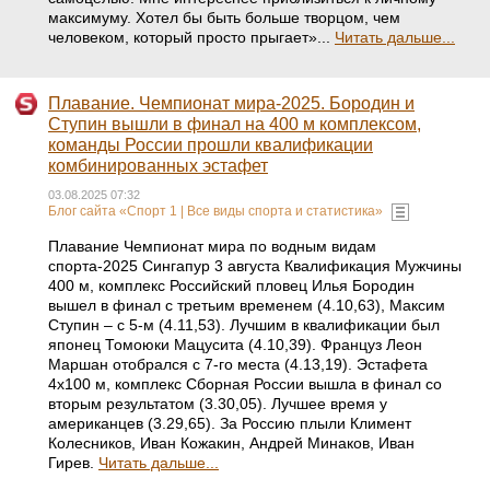
максимуму. Хотел бы быть больше творцом, чем
человеком, который просто прыгает»...
Читать дальше...
Плавание. Чемпионат мира-2025. Бородин и
Ступин вышли в финал на 400 м комплексом,
команды России прошли квалификации
комбинированных эстафет
03.08.2025 07:32
Блог сайта «Спорт 1 | Все виды спорта и статистика»
Плавание Чемпионат мира по водным видам
спорта-2025 Сингапур 3 августа Квалификация Мужчины
400 м, комплекс Российский пловец Илья Бородин
вышел в финал с третьим временем (4.10,63), Максим
Ступин – с 5-м (4.11,53). Лучшим в квалификации был
японец Томоюки Мацусита (4.10,39). Француз Леон
Маршан отобрался с 7-го места (4.13,19). Эстафета
4x100 м, комплекс Сборная России вышла в финал со
вторым результатом (3.30,05). Лучшее время у
американцев (3.29,65). За Россию плыли Климент
Колесников, Иван Кожакин, Андрей Минаков, Иван
Гирев.
Читать дальше...