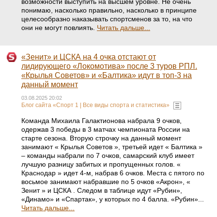
возможности выступить на высшем уровне. Не очень
понимаю, насколько правильно, насколько в принципе
целесообразно наказывать спортсменов за то, на что
они не могут повлиять.
Читать дальше...
«Зенит» и ЦСКА на 4 очка отстают от
лидирующего «Локомотива» после 3 туров РПЛ.
«Крылья Советов» и «Балтика» идут в топ-3 на
данный момент
03.08.2025 20:02
Блог сайта «Спорт 1 | Все виды спорта и статистика»
Команда Михаила Галактионова набрала 9 очков,
одержав 3 победы в 3 матчах чемпионата России на
старте сезона. Вторую строчку на данный момент
занимают « Крылья Советов », третьей идет « Балтика »
– команды набрали по 7 очков, самарский клуб имеет
лучшую разницу забитых и пропущенных голов. «
Краснодар » идет 4-м, набрав 6 очков. Места с пятого по
восьмое занимают набравшие по 5 очков «Акрон», «
Зенит » и ЦСКА . Следом в таблице идут «Рубин»,
«Динамо» и «Спартак», у которых по 4 балла. «Рубин»...
Читать дальше...