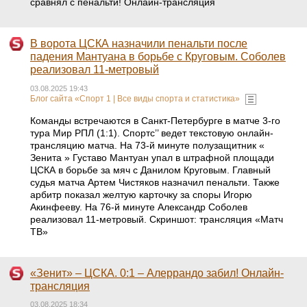
сравнял с пенальти! Онлайн-трансляция
В ворота ЦСКА назначили пенальти после
падения Мантуана в борьбе с Круговым. Соболев
реализовал 11-метровый
03.08.2025 19:43
Блог сайта «Спорт 1 | Все виды спорта и статистика»
Команды встречаются в Санкт-Петербурге в матче 3-го
тура Мир РПЛ (1:1). Спортс’’ ведет текстовую онлайн-
трансляцию матча. На 73-й минуте полузащитник «
Зенита » Густаво Мантуан упал в штрафной площади
ЦСКА в борьбе за мяч с Данилом Круговым. Главный
судья матча Артем Чистяков назначил пенальти. Также
арбитр показал желтую карточку за споры Игорю
Акинфееву. На 76-й минуте Александр Соболев
реализовал 11-метровый. Скриншот: трансляция «Матч
ТВ»
«Зенит» – ЦСКА. 0:1 – Алеррандо забил! Онлайн-
трансляция
03.08.2025 18:34