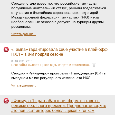
Сегодня стало известно, что российские гимнасты,
получившие нейтральный статус, решили воздержаться
от участия в ближайших соревнованиях под эгидой
Международной федерации гимнастики (FIG) из-за
необоснованных отказов в допуске на турниры другим
россиянам.
Читать дальше...
«Тампа» гарантировала себе участие в плей-офф
НХЛ – в 8-м подряд сезоне
05.04.2025 22:31
Блог сайта «Спорт 1 | Все виды спорта и статистика»
Сегодня «Рейнджерс» проиграли «Нью-Джерси» (0:4) в
выездном матче регулярного чемпионата НХЛ.
Читать дальше...
«Формула-1» разрабатывает формат ставок в
режиме реального времени. Предполагается, что
это повысит интерес болельщиков к гонкам