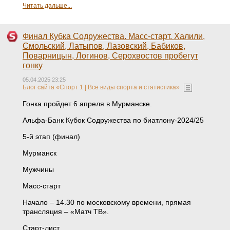
Читать дальше...
Финал Кубка Содружества. Масс-старт. Халили,
Смольский, Латыпов, Лазовский, Бабиков,
Поварницын, Логинов, Серохвостов пробегут
гонку
05.04.2025 23:25
Блог сайта «Спорт 1 | Все виды спорта и статистика»
Гонка пройдет 6 апреля в Мурманске.
Альфа-Банк Кубок Содружества по биатлону-2024/25
5-й этап (финал)
Мурманск
Мужчины
Масс-старт
Начало – 14.30 по московскому времени, прямая
трансляция – «Матч ТВ».
Старт-лист