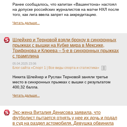
Ранее сообщалось, что капитан «Вашингтона» настоял
на допуске российских журналистов на матчи НХЛ после
того, как лига ввела запрет на аккредитацию.
Читать дальше...
Шлейхер и Терновой взяли бронзу в синхронных
прыжках с вышки на Кубке мира в Мексике,
Трифонова и Клюева – 5-е в синхронных прыжках
с трамплина
05.04.2025 23:06
Блог сайта «Спорт 1 | Все виды спорта и статистика»
Никита Шлейхер и Руслан Терновой заняли третье
место в синхронных прыжках с вышки с результатом
400,32 балла.
Читать дальше...
Экс-жена Виталия Денисова заявила, что
футболист пытается отнять у нее их дочь и подал
в суд на раздел астомобиля. Девушка обвинила