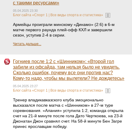
с такими ресурсами»
05.04.2025 23:30
Блог сайта «Спорт 1 | Все виды спорта и статистика»
Армейцы проиграли минскому «Динамо» (2:6) в 6-м
матче первого раунда плей-офф КХЛ и завершили
сезон, уступив 2-4 в серии.
Читать дальше...
Гогниев после 1:2 с «Шинником»: «Второй гол
забили из офсайда, там нельзя было не увидеть.
Сколько ошибок, почему все они против нас?
Кому-то надо, чтобы мы вылетели? Не дождетесь»
05.04.2025 23:27
Блог сайта «Спорт 1 | Все виды спорта и статистика»
Тренер владикавказского клуба эмоционально
высказался после матча с «Шинником» в 27-м туре
соревнования. «Алания» уступила 1:2, команда открыла
счет на 21-й минуте после гола Дато Черткоева, на 23-й
Джонатан Джон сравнял счет. На 58-й минуте Бен Загре
принес ярославцам победу.