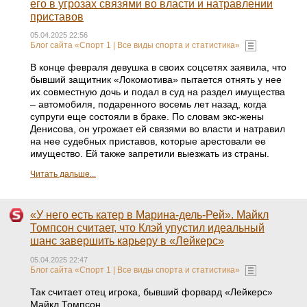
его в угрозах связями во власти и натравлении
приставов
05.04.2025 22:56
Блог сайта «Спорт 1 | Все виды спорта и статистика»
В конце февраля девушка в своих соцсетях заявила, что
бывший защитник «Локомотива» пытается отнять у нее
их совместную дочь и подал в суд на раздел имущества
– автомобиля, подаренного восемь лет назад, когда
супруги еще состояли в браке. По словам экс-жены
Денисова, он угрожает ей связями во власти и натравил
на нее судебных приставов, которые арестовали ее
имущество. Ей также запретили выезжать из страны.
Читать дальше...
«У него есть катер в Марина-дель-Рей». Майкл
Томпсон считает, что Клэй упустил идеальный
шанс завершить карьеру в «Лейкерс»
05.04.2025 22:47
Блог сайта «Спорт 1 | Все виды спорта и статистика»
Так считает отец игрока, бывший форвард «Лейкерс»
Майкл Томпсон.