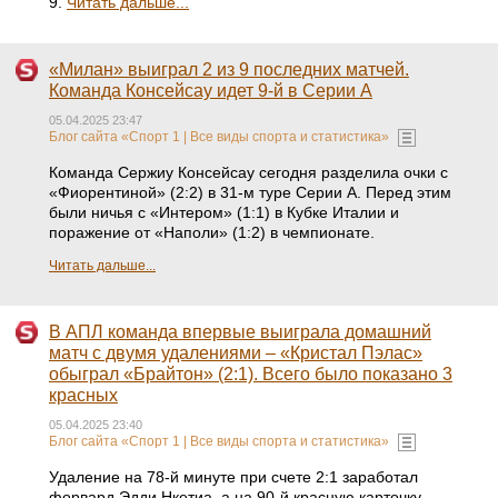
9.
Читать дальше...
«Милан» выиграл 2 из 9 последних матчей.
Команда Консейсау идет 9-й в Серии А
05.04.2025 23:47
Блог сайта «Спорт 1 | Все виды спорта и статистика»
Команда Сержиу Консейсау сегодня разделила очки с
«Фиорентиной» (2:2) в 31-м туре Серии А. Перед этим
были ничья с «Интером» (1:1) в Кубке Италии и
поражение от «Наполи» (1:2) в чемпионате.
Читать дальше...
В АПЛ команда впервые выиграла домашний
матч с двумя удалениями – «Кристал Пэлас»
обыграл «Брайтон» (2:1). Всего было показано 3
красных
05.04.2025 23:40
Блог сайта «Спорт 1 | Все виды спорта и статистика»
Удаление на 78-й минуте при счете 2:1 заработал
форвард Эдди Нкетиа, а на 90-й красную карточку