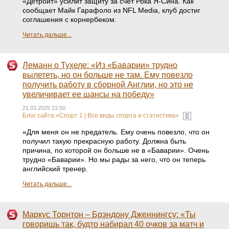
«Детройт» усилит защиту за счет Рока Я-Сина. Как
сообщает Майк Гарафоло из NFL Media, клуб достиг
соглашения с корнербеком.
Читать дальше...
Леманн о Тухеле: «Из «Баварии» трудно
вылететь, но он больше не там. Ему повезло
получить работу в сборной Англии, но это не
увеличивает ее шансы на победу»
21.03.2025 21:50
Блог сайта «Спорт 1 | Все виды спорта и статистика»
«Для меня он не предатель. Ему очень повезло, что он
получил такую прекрасную работу. Должна быть
причина, по которой он больше не в «Баварии». Очень
трудно «Баварии». Но мы рады за него, что он теперь
английский тренер.
Читать дальше...
Маркус Торнтон – Брэндону Дженнингсу: «Ты
говоришь так, будто набирал 40 очков за матч и