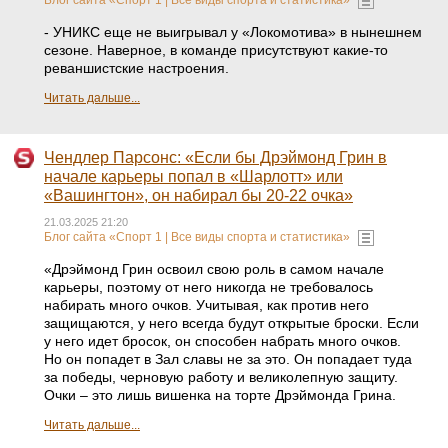
- УНИКС еще не выигрывал у «Локомотива» в нынешнем
сезоне. Наверное, в команде присутствуют какие‑то
реваншистские настроения.
Читать дальше...
Чендлер Парсонс: «Если бы Дрэймонд Грин в
начале карьеры попал в «Шарлотт» или
«Вашингтон», он набирал бы 20-22 очка»
21.03.2025 21:20
Блог сайта «Спорт 1 | Все виды спорта и статистика»
«Дрэймонд Грин освоил свою роль в самом начале
карьеры, поэтому от него никогда не требовалось
набирать много очков. Учитывая, как против него
защищаются, у него всегда будут открытые броски. Если
у него идет бросок, он способен набрать много очков.
Но он попадет в Зал славы не за это. Он попадает туда
за победы, черновую работу и великолепную защиту.
Очки – это лишь вишенка на торте Дрэймонда Грина.
Читать дальше...