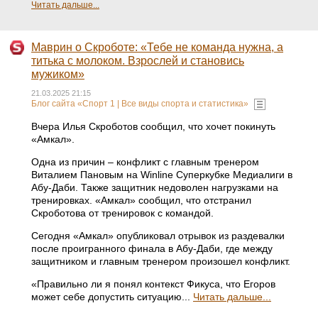
Читать дальше...
Маврин о Скроботе: «Тебе не команда нужна, а
титька с молоком. Взрослей и становись
мужиком»
21.03.2025 21:15
Блог сайта «Спорт 1 | Все виды спорта и статистика»
Вчера Илья Скроботов сообщил, что хочет покинуть
«Амкал».
Одна из причин – конфликт с главным тренером
Виталием Пановым на Winline Суперкубке Медиалиги в
Абу-Даби. Также защитник недоволен нагрузками на
тренировках. «Амкал» сообщил, что отстранил
Скроботова от тренировок с командой.
Сегодня «Амкал» опубликовал отрывок из раздевалки
после проигранного финала в Абу-Даби, где между
защитником и главным тренером произошел конфликт.
«Правильно ли я понял контекст Фикуса, что Егоров
может себе допустить ситуацию...
Читать дальше...