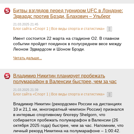
Битвы взглядов перед турниром UFC в Лондоне:
Эдвардс против Брэди, Блахович – Ульберг
21.03.2025 21:45
Блог сайта «Спорт 1 | Все виды спорта и статистика»
Ивент состоится 22 марта на стадионе О2. В главном
событии пройдет поединок в полусреднем весе между
Леоном Эдвардсом и Шоном Брэди.
Читать дальше...
Владимир Никитин планирует пробежать
полумарафон в Валенсии быстрее, чем за час
21.03.2025 21:39
Блог сайта «Спорт 1 | Все виды спорта и статистика»
Владимир Никитин (рекордсмен России на дистанциях
10 и 21,1 км, многократный чемпион России) признался
в интервью спортивному блогеру Shelgorn, что
собирается пробежать полумарафон в Валенсии (26
октября 2025 года) быстрее, чем за час. Напомним, что
личный рекорд Никитина на полумарафоне – 1:00:42.