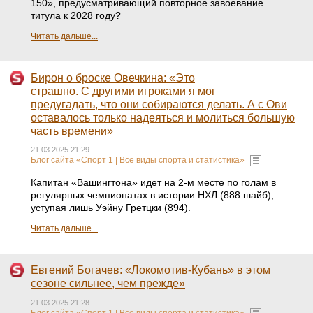
150», предусматривающий повторное завоевание
титула к 2028 году?
Читать дальше...
Бирон о броске Овечкина: «Это
страшно. С другими игроками я мог
предугадать, что они собираются делать. А с Ови
оставалось только надеяться и молиться большую
часть времени»
21.03.2025 21:29
Блог сайта «Спорт 1 | Все виды спорта и статистика»
Капитан «Вашингтона» идет на 2-м месте по голам в
регулярных чемпионатах в истории НХЛ (888 шайб),
уступая лишь Уэйну Гретцки (894).
Читать дальше...
Евгений Богачев: «Локомотив-Кубань» в этом
сезоне сильнее, чем прежде»
21.03.2025 21:28
Блог сайта «Спорт 1 | Все виды спорта и статистика»