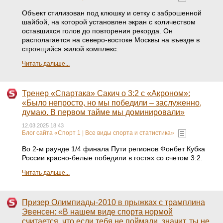
Объект стилизован под клюшку и сетку с заброшенной
шайбой, на которой установлен экран с количеством
оставшихся голов до повторения рекорда. Он
располагается на северо-востоке Москвы на въезде в
строящийся жилой комплекс.
Читать дальше...
Тренер «Спартака» Сакич о 3:2 с «Акроном»:
«Было непросто, но мы победили – заслуженно,
думаю. В первом тайме мы доминировали»
12.03.2025 18:43
Блог сайта «Спорт 1 | Все виды спорта и статистика»
Во 2-м раунде 1/4 финала Пути регионов Фонбет Кубка
России красно-белые победили в гостях со счетом 3:2.
Читать дальше...
Призер Олимпиады-2010 в прыжках с трамплина
Эвенсен: «В нашем виде спорта нормой
считается, что если тебя не поймали, значит, ты не