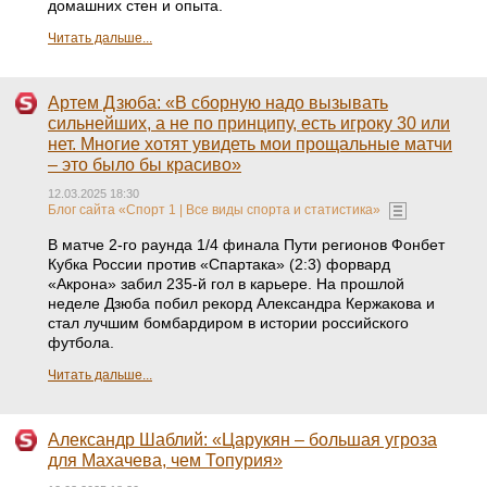
домашних стен и опыта.
Читать дальше...
Артем Дзюба: «В сборную надо вызывать
сильнейших, а не по принципу, есть игроку 30 или
нет. Многие хотят увидеть мои прощальные матчи
– это было бы красиво»
12.03.2025 18:30
Блог сайта «Спорт 1 | Все виды спорта и статистика»
В матче 2-го раунда 1/4 финала Пути регионов Фонбет
Кубка России против «Спартака» (2:3) форвард
«Акрона» забил 235-й гол в карьере. На прошлой
неделе Дзюба побил рекорд Александра Кержакова и
стал лучшим бомбардиром в истории российского
футбола.
Читать дальше...
Александр Шаблий: «Царукян – большая угроза
для Махачева, чем Топурия»