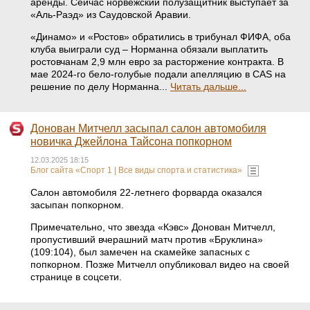
аренды. Сейчас норвежский полузащитник выступает за
«Аль-Раэд» из Саудовской Аравии.
«Динамо» и «Ростов» обратились в трибунал ФИФА, оба
клуба выиграли суд – Норманна обязали выплатить
ростовчанам 2,9 млн евро за расторжение контракта. В
мае 2024-го бело-голубые подали апелляцию в CAS на
решение по делу Норманна...
Читать дальше...
Донован Митчелл засыпал салон автомобиля
новичка Джейлона Тайсона попкорном
12.03.2025 18:15
Блог сайта «Спорт 1 | Все виды спорта и статистика»
Салон автомобиля 22-летнего форварда оказался
засыпан попкорном.
Примечательно, что звезда «Кэвс» Донован Митчелл,
пропустивший вчерашний матч против «Бруклина»
(109:104), был замечен на скамейке запасных с
попкорном. Позже Митчелл опубликовал видео на своей
странице в соцсети.