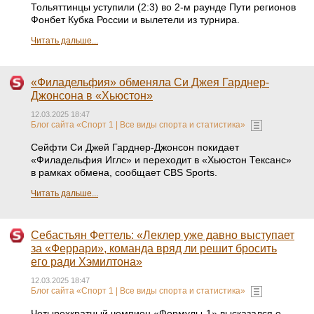
Тольяттинцы уступили (2:3) во 2-м раунде Пути регионов
Фонбет Кубка России и вылетели из турнира.
Читать дальше...
«Филадельфия» обменяла Си Джея Гарднер-
Джонсона в «Хьюстон»
12.03.2025 18:47
Блог сайта «Спорт 1 | Все виды спорта и статистика»
Сейфти Си Джей Гарднер-Джонсон покидает
«Филадельфия Иглс» и переходит в «Хьюстон Тексанс»
в рамках обмена, сообщает CBS Sports.
Читать дальше...
Себастьян Феттель: «Леклер уже давно выступает
за «Феррари», команда вряд ли решит бросить
его ради Хэмилтона»
12.03.2025 18:47
Блог сайта «Спорт 1 | Все виды спорта и статистика»
Четырехкратный чемпион «Формулы-1» высказался о