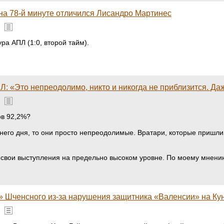
на 78-й минуте отличился Лисандро Мартинес
»
ра АПЛ (1:0, второй тайм).
: «Это непреодолимо, никто и никогда не приблизится. Да
»
ов 92,2%?
него дня, то они просто непреодолимые. Вратари, которые пришли 
 свои выступления на предельно высоком уровне. По моему мнению, 
 Шченсного из-за нарушения защитника «Валенсии» на Кун
»