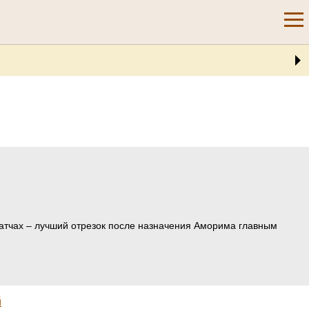
 матчах – лучший отрезок после назначения Аморима главным
й