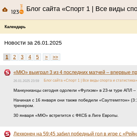
Блог сайта «Спорт 1 | Все виды сп
Календарь
Новости за 26.01.2025
1
2
3
4
5
>
>>
«МЮ» выиграл 3 из 4 последних матчей – впервые п
Блог сайта «Спорт 1 | Все виды спорта и статистика
26.01.2025 23:59
Манкунианцы сегодня одолели «Фулхэм» в 23-м туре АПЛ – 
Начиная с 16 января они также победили «Саутгемптон» (3:1
тренером.
30 января «МЮ» встретится с ФКСБ в Лиге Европы.
Лехконен на 59:45 забил победный гол в игре с «Рей