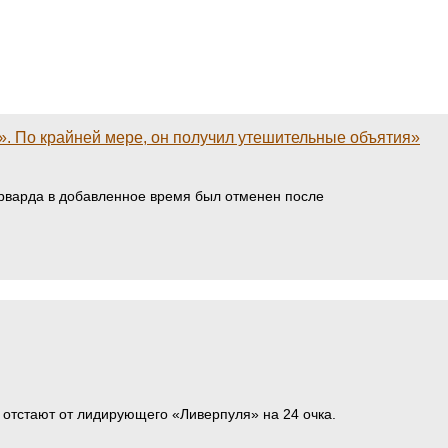
». По крайней мере, он получил утешительные объятия»
орварда в добавленное время был отменен после
 отстают от лидирующего «Ливерпуля» на 24 очка.