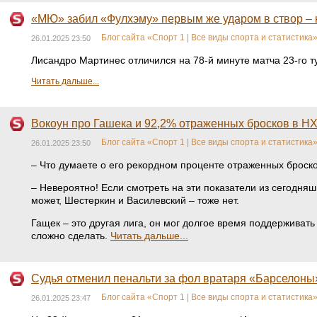
«МЮ» забил «Фулхэму» первым же ударом в створ – 
Блог сайта «Спорт 1 | Все виды спорта и статистика
26.01.2025 23:50
Лисандро Мартинес отличился на 78-й минуте матча 23-го ту
Читать дальше...
Вокоун про Гашека и 92,2% отраженных бросков в НХЛ
Блог сайта «Спорт 1 | Все виды спорта и статистика
26.01.2025 23:50
– Что думаете о его рекордном проценте отраженных броск
– Невероятно! Если смотреть на эти показатели из сегодняш
может, Шестеркин и Василевский – тоже нет.
Гащек – это другая лига, он мог долгое время поддерживать
сложно сделать.
Читать дальше...
Судья отменил пенальти за фол вратаря «Барселоны»
Блог сайта «Спорт 1 | Все виды спорта и статистика
26.01.2025 23:47