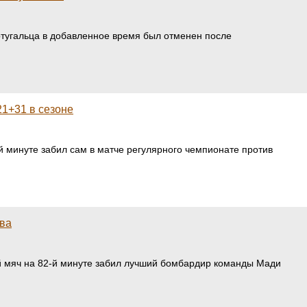
ортугальца в добавленное время был отменен после
21+31 в сезоне
й минуте забил сам в матче регулярного чемпионате против
ева
ый мяч на 82-й минуте забил лучший бомбардир команды Мади