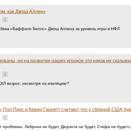
ком, как Джош Аллен»
»
ербека «Баффало Биллс» Джош Аллена за уровень игры в НФЛ.
рованы, но на развитии наших игроков это никак не сказыв
»
 КХЛ возрос, несмотря на изоляцию?
 Пол Пирс и Кевин Гарнетт считают, что у сборной США бу
»
 проблемы. Леброна не будет, Дюрэнта не будет, Стефа не будет»,