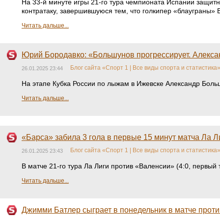
На 33-й минуте игры 21-го тура чемпионата Испании защит
контратаку, завершившуюся тем, что голкипер «блауграны» 
Читать дальше...
Юрий Бородавко: «Большунов прогрессирует. Алексан
Блог сайта «Спорт 1 | Все виды спорта и статистика
26.01.2025 23:44
На этапе Кубка России по лыжам в Ижевске Александр Больш
Читать дальше...
«Барса» забила 3 гола в первые 15 минут матча Ла Ли
Блог сайта «Спорт 1 | Все виды спорта и статистика
26.01.2025 23:43
В матче 21-го тура Ла Лиги против «Валенсии» (4:0, первый 
Читать дальше...
Джимми Батлер сыграет в понедельник в матче прот