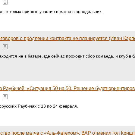
»
, готовых принять участие в матче в понедельник.
оворов о продлении контракта не планируется (Иван Карп
»
ходится не в Катаре, где сейчас проходит сбор команда, и клуб в
 Раубичей: «Ситуация 50 на 50. Решение будет ориентиро
»
русских Раубичах с 13 по 24 февраля.
ство после матча с «Аль-Фатехом». ВАР отменил гол Кришт