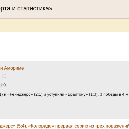
орта и статистика»
ри Амориме
»
1:0.
) и «Рейнджерс» (2:1) и уступили «Брайтону» (1:3). 3 победы в 4
нджерс» (5:4). «Колорадо» прервал серию из трех поражени