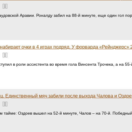
»
аудовской Аравии. Роналду забил на 88-й минуте, еще один гол п
 набирает очки в 4 играх подряд. У форварда «Рейнджерс» 
»
пил в роли ассистента во время гола Винсента Трочека, а на 55-
ц. Единственный мяч забили после выхода Чалова и Оздо
»
м тайме: Оздоев вышел на 52-й минуте, Чалов – на 70-й. Победн