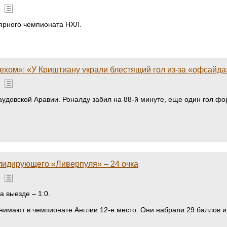
»
лярного чемпионата НХЛ.
техом»: «У Криштиану украли блестящий гол из-за «офсайда
»
Саудовской Аравии. Роналду забил на 88-й минуте, еще один гол ф
 лидирующего «Ливерпуля» – 24 очка
»
 выезде – 1:0.
нимают в чемпионате Англии 12-е место. Они набрали 29 баллов и