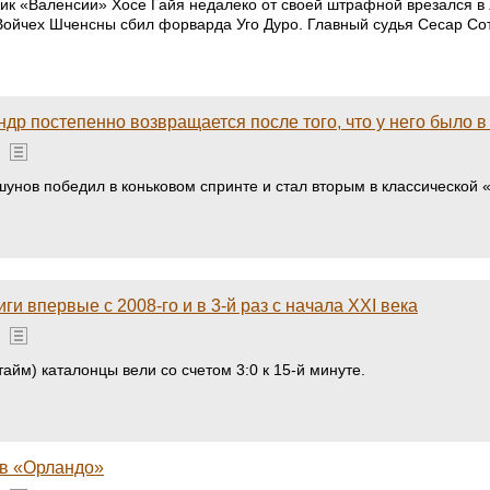
ник «Валенсии» Хосе Гайя недалеко от своей штрафной врезался в
Войчех Шченсны сбил форварда Уго Дуро. Главный судья Сесар Сот
др постепенно возвращается после того, что у него было 
»
унов победил в коньковом спринте и стал вторым в классической 
ги впервые с 2008-го и в 3-й раз с начала XXI века
»
тайм) каталонцы вели со счетом 3:0 к 15-й минуте.
ив «Орландо»