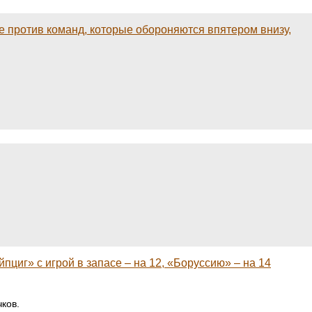
е против команд, которые обороняются впятером внизу,
пциг» с игрой в запасе – на 12, «Боруссию» – на 14
ков.