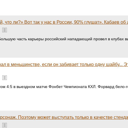
 что ли?» Вот так у нас в России, 90% глушат». Кабаев об 
 Большую часть карьеры российский нападающий провел в клубах вы
ал в меньшинстве, если он забивает только одну шайбу... Э
том 4:5 в выездном матче Фонбет Чемпионата КХЛ. Форвард бело-г
сонаж. Поэтому может выступать только в качестве стенд