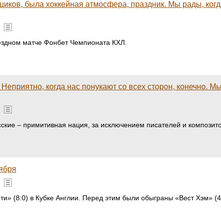
иков, была хоккейная атмосфера, праздник. Мы рады, когд
ыездном матче Фонбет Чемпионата КХЛ.
Неприятно, когда нас понукают со всех сторон, конечно. Мы
сские – примитивная нация, за исключением писателей и композит
тября
 (8:0) в Кубке Англии. Перед этим были обыграны «Вест Хэм» (4:1