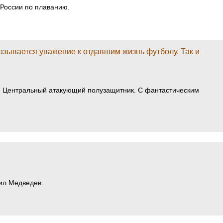
 России по плаванию.
называется уважение к отдавшим жизнь футболу. Так и
». Центральный атакующий полузащитник. С фантастическим
иил Медведев.