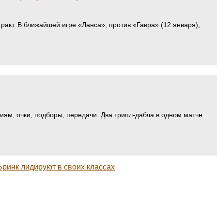
акт. В ближайшей игре «Ланса», против «Гавра» (12 января),
иям, очки, подборы, передачи. Два трипл-дабла в одном матче.
 Бринк лидируют в своих классах