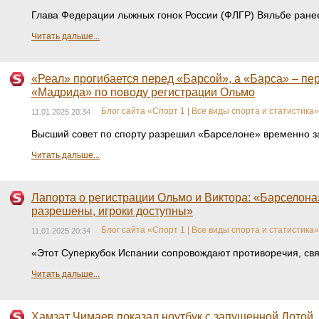
Глава Федерации лыжных гонок России (ФЛГР) Вяльбе ранее
Читать дальше...
«Реал» прогибается перед «Барсой», а «Барса» – пер
«Мадрида» по поводу регистрации Ольмо
Блог сайта «Спорт 1 | Все виды спорта и статистика»
11.01.2025 20:34
Высший совет по спорту разрешил «Барселоне» временно за
Читать дальше...
Лапорта о регистрации Ольмо и Виктора: «Барселона
разрешены, игроки доступны»
Блог сайта «Спорт 1 | Все виды спорта и статистика»
11.01.2025 20:34
«Этот Суперкубок Испании сопровождают противоречия, связ
Читать дальше...
Хамзат Чимаев показал ноутбук с запущенной Дотой