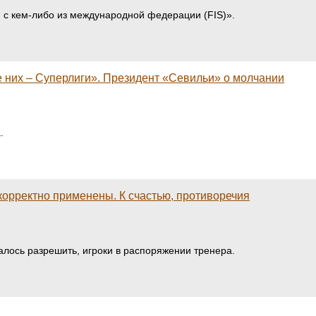
я с кем-либо из международной федерации (FIS)».
ме них – Суперлиги». Президент «Севильи» о молчании
а.
корректно применены. К счастью, противоречия
алось разрешить, игроки в распоряжении тренера.