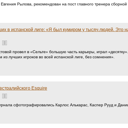
Евгения Рылова, рекомендован на пост главного тренера сборной
чших в испанской лиге: «Я был кумиром у тысяч людей. Это 
товой провел в «Сельте» большую часть карьеры, играл «десятку
 из лучших игроков во всей испанской лиге, без сомнения».
стралийского Esquire
 журнала сфотографировались Карлос Алькарас, Каспер Рууд и Дан