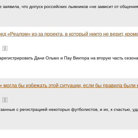
 заявила, что допуск российских лыжников «не зависит от общени
ед «Реалом» из-за проекта, в который никто не верит, кро
регистрировать Дани Ольмо и Пау Виктора на вторую часть сезон
» могла бы избежать этой ситуации, если бы правила были 
анные с регистрацией некоторых футболистов, и их, к счастью, уд