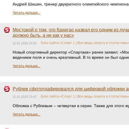
Андрей Шишин, тренер двукратного олимпийского чемпиона 
Читать дальше...
Мостовой о том, что Кахигао назвал его одним из лу
должно быть, а не как у нас»
Блог сайта «Спорт 1 | Все виды спорта и статистика»
11.01.2025 23:53
Новый спортивный директор «Спартака» ранее заявил: «Мос
видением поля и очень креативный. В то время он был одним
Читать дальше...
Рублев сфотографировался для цифровой обложки ав
Блог сайта «Спорт 1 | Все виды спорта и статистика»
11.01.2025 23:47
Обложка с Рублевым – четвертая в серии. Также для этого
Читать дальше...