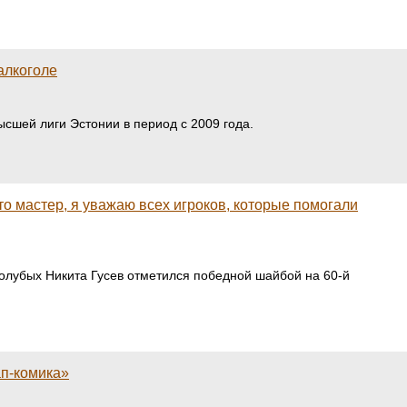
алкоголе
сшей лиги Эстонии в период с 2009 года.
то мастер, я уважаю всех игроков, которые помогали
олубых Никита Гусев отметился победной шайбой на 60-й
ап-комика»