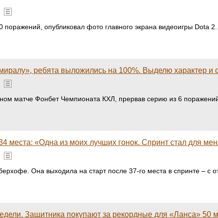
 поражений, опубликовал фото главного экрана видеоигры Dota 2.
миралу», ребята выложились на 100%. Выделю характер и 
здном матче Фонбет Чемпионата КХЛ, прервав серию из 6 поражени
 34 места: «Одна из моих лучших гонок. Спринт стал для 
рхофе. Она выходила на старт после 37-го места в спринте – с от
едели. Защитника покупают за рекордные для «Ланса» 50 м