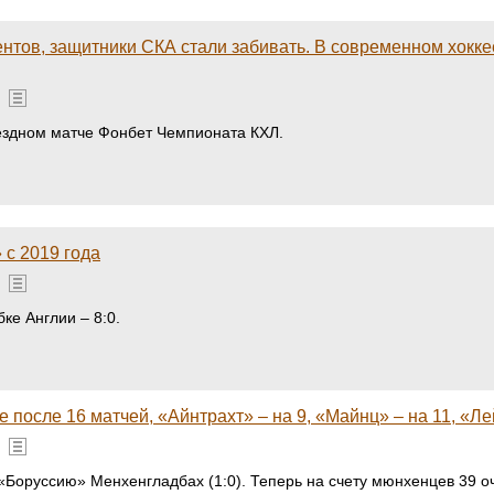
ентов, защитники СКА стали забивать. В современном хокке
ыездном матче Фонбет Чемпионата КХЛ.
 с 2019 года
е Англии – 8:0.
после 16 матчей, «Айнтрахт» – на 9, «Майнц» – на 11, «Лей
Боруссию» Менхенгладбах (1:0). Теперь на счету мюнхенцев 39 оч