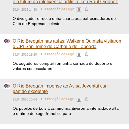
e o futuro da intelixencia artificial con Raúl Ordóñez
Gl
CB Breogán de Lugo
30.04.2026 14:30
O divulgador ofreceu unha charla aos patrocinadores do
Club de Empresas celeste
O Río Breogán nas aulas: Walker e Quintela visitaron
o CPI San Tomé do Carballo de Taboada
Gl
CB Breogán de Lugo
28.04.2026 19:20
Os xogadores compartiron unha xornada de deporte e
valores cos escolares
O Río Breogán impónse ao Asisa Joventut cun
partido excelente
Gl
CB Breogán de Lugo
26.04.2026 16:04
Os pupilos de Luis Casimiro mantiveron a intensidade alta
e o ritmo de xogo frenético para