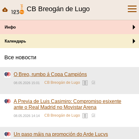
CB Breogán de Lugo
Инфо
Календарь
Все новости
O Breo, rumbo á Copa Campións
Gl
CB Breogán de Lugo
08.05.2026 15:01
A Previa de Luis Casimiro: Compromiso esixente
ante o Real Madrid no Movistar Arena
Gl
CB Breogán de Lugo
08.05.2026 14:14
Un paso máis na promoción do Arde Lucvs