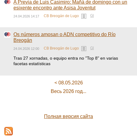
A Previa de Luis Casimiro: Mañá de domingo con un
esixente encontro ante Asisa Joventut
Gl
CB Breogán de Lugo
24.04.2026 14:17
Os números amosan o ADN competitivo do Río
Breogán
Gl
CB Breogán de Lugo
24.04.2026 12:00
Tras 27 xornadas, o equipo entra no "Top 8" en varias
facetas estatísticas
< 08.05.2026
Весь 2026 год...
Полная версия сайта