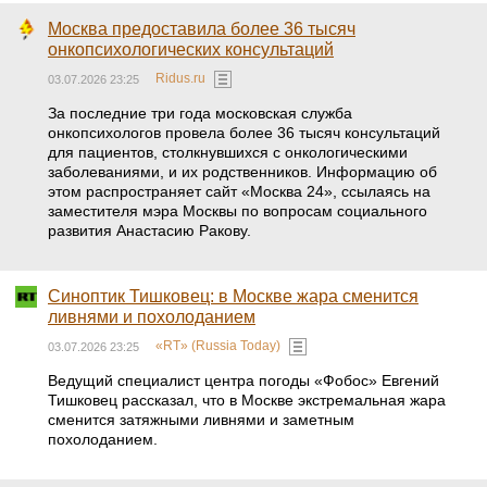
Москва предоставила более 36 тысяч
онкопсихологических консультаций
Ridus.ru
03.07.2026 23:25
За последние три года московская служба
онкопсихологов провела более 36 тысяч консультаций
для пациентов, столкнувшихся с онкологическими
заболеваниями, и их родственников. Информацию об
этом распространяет сайт «Москва 24», ссылаясь на
заместителя мэра Москвы по вопросам социального
развития Анастасию Ракову.
Синоптик Тишковец: в Москве жара сменится
ливнями и похолоданием
«RT» (Russia Today)
03.07.2026 23:25
Ведущий специалист центра погоды «Фобос» Евгений
Тишковец рассказал, что в Москве экстремальная жара
сменится затяжными ливнями и заметным
похолоданием.