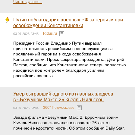
Читать дальше...
Путин поблагодарил военных РФ за героизм при
освобождении Константиновки
Ridus.ru
03.07.2026 23:45
Президент России Владимир Путин выразил
признательность российским военнослужащим за
проявленный героизм в ходе освобождения
Константиновки. Пресс-секретарь президента, Дмитрий
Песков, сообщил, что Константиновка теперь полностью
находится под контролем благодаря усилиям
российских военных.
Умер сыгравший одного из главных злодеев
в «Безумном Максе 2» Кьелль Нильссон
360° Подмосковье
03.07.2026 23:44
Звезда фильма «Безумный Макс 2: Дорожный воин»
Кьелль Нильссон скончался в возрасте 76 лет от
почечной недостаточности. Об этом сообщил Daily Star.