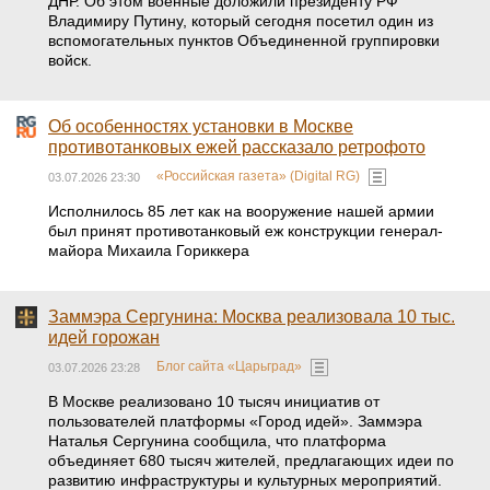
ДНР. Об этом военные доложили президенту РФ
Владимиру Путину, который сегодня посетил один из
вспомогательных пунктов Объединенной группировки
войск.
Об особенностях установки в Москве
противотанковых ежей рассказало ретрофото
«Российская газета» (Digital RG)
03.07.2026 23:30
Исполнилось 85 лет как на вооружение нашей армии
был принят противотанковый еж конструкции генерал-
майора Михаила Гориккера
Заммэра Сергунина: Москва реализовала 10 тыс.
идей горожан
Блог сайта «Царьград»
03.07.2026 23:28
В Москве реализовано 10 тысяч инициатив от
пользователей платформы «Город идей». Заммэра
Наталья Сергунина сообщила, что платформа
объединяет 680 тысяч жителей, предлагающих идеи по
развитию инфраструктуры и культурных мероприятий.