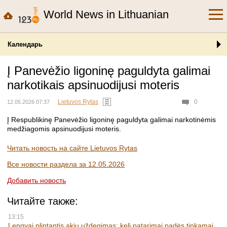
World News in Lithuanian
Календарь
Į Panevėžio ligoninę paguldyta galimai
narkotikais apsinuodijusi moteris
Lietuvos Rytas
0
12.05.2026 07:37
Į Respublikinę Panevėžio ligoninę paguldyta galimai narkotinėmis
medžiagomis apsinuodijusi moteris.
Читать новость на сайте Lietuvos Rytas
Все новости раздела за 12.05.2026
Добавить новость
Читайте также:
13:15
Lengvai plintantis akių uždegimas: keli patarimai padės tinkamai