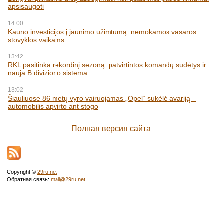
apsisaugoti
14:00
Kauno investicijos į jaunimo užimtumą: nemokamos vasaros
stovyklos vaikams
13:42
RKL pasitinka rekordinį sezoną: patvirtintos komandų sudėtys ir
nauja B diviziono sistema
13:02
Šiauliuose 86 metų vyro vairuojamas „Opel“ sukėlė avariją –
automobilis apvirto ant stogo
Полная версия сайта
Copyright ©
29ru.net
Обратная связь:
mail@29ru.net