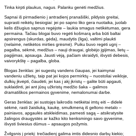
Tinka kirpti plaukus, nagus. Palanku genėti medžius.
Sapnai iš pirmadienio į antradienį pranašiški, pildysis greitai,
suprasti reikėtų tiesiogiai: jei po sapno liko gera nuotaika, juolab
kelis džiugius sapnus regėjote – laukia smagus netikėtumas, gera
permaina. Tačiau blogai buvo regėti košmarą arba būti baltai
apsirengus (skurdas, gėda), maudytis (liga), valtimi plaukti
(nelaimė, netikėtos mirties grėsmė). Puiku buvo regėti ugnį –
pagalba, sėkmė, medžius – nauji draugai, globėjo įgijimas, lietų –
pagijimas, apsauga. Jausti vėją, pačiam skraidyti, išvysti debesis,
vaivorykštę – pagalba, globa.
Blogas ženklas: jei sugestų vandens čiaupas, jei kaimynai
vandeniu užlietų, taip pat jei kojos permirktų – nuostoliai veikloje,
dulkių įkvėpti, čiaudėti, jei kas į akį įkristų – galite būti apgauti,
suklaidinti, jei ant jūsų užkristų medžio šaka – galimos
dramatiškos permainos gyvenime, nemalonumai darbe.
Geras ženklas: jei sustojęs laikrodis netikėtai imtų eiti – didelė
sėkmė, rasti žaisliuką, kaukę, smulkmeną iš geltono metalo –
painiavos, apgaulės atskleidimas, pamesti sagą – atsikratysite
žalingos draugystės ar kažko kito kenksmingo savo gyvenime,
išvysti šviesius dūmus – apsaugos požymis.
Žvilgsnis į priekį: trečiadienį galima imtis didesnio darbų kiekio;