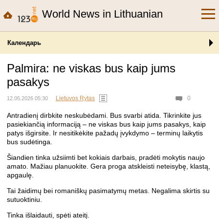
World News in Lithuanian
Календарь
Palmira: ne viskas bus kaip jums
pasakys
Lietuvos Rytas
0
12.05.2026 05:30
Antradienį dirbkite neskubėdami. Bus svarbi atida. Tikrinkite jus
pasiekiančią informaciją – ne viskas bus kaip jums pasakys, kaip
patys išgirsite. Ir nesitikėkite pažadų įvykdymo – terminų laikytis
bus sudėtinga.
Šiandien tinka užsiimti bet kokiais darbais, pradėti mokytis naujo
amato. Mažiau planuokite. Gera proga atskleisti neteisybę, klastą,
apgaulę.
Tai žaidimų bei romaniškų pasimatymų metas. Negalima skirtis su
sutuoktiniu.
Tinka išlaidauti, spėti ateitį.