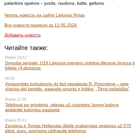
palankios spalvos – juoda, raudona, balta, geltona.
Читать новость на сайте Lietuvos Rytas
Все новости раздела за 12.05.2026
Добавить новость
Читайте также:
Вчера 23:12
Dviguba pergalė: U18 Lietuvos merginų rinktinė iškovojo bronzą ir
bilietą į A divizioną
06:00
Vyriausybės turbulencijų iki šiol nepaliesta R. Popovienė – apie
chaosą dėl kartelių, paauglių smurtą ir kritiką: „Tikrai nežeidžia“
Вчера 21:05
Telefonai po grindimis, seksas už cigaretes: buvęs kalinys
atskleidė kolonijos paslaptis
Вчера 20:43
Zendaya ir Tomas Hollandas iškėlė prabangias vestuves už 575
tūkst. eurų: svečiams uždraudė telefonus