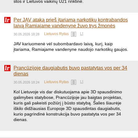
stos ir Lietuvos vaikinų U21 rinktinė.
Per JAV ataką prieš įtariamą narkotikų kontrabandos
laivą Ramiajame vandenyne žuvo trys žmonės
Lt
Lietuvos Rytas
30.05.2026 18:28
JAV kariuomenė vėl subombardavo laivą, kurį, kaip
įtariama, Ramiajame vandenyne naudojo narkotikų gaujos.
Prancūzijoje daugiabutis buvo pastatytas vos per 34
dienas
Lt
Lietuvos Rytas
30.05.2026 18:24
Kol Lietuvoje vis dar diskutuojama apie 3D spausdinimo
galimybes statybose, Prancūzijoje jau baigtas projektas,
kuris gali pakeisti požiūrį į būsto statybą. Šalies šiaurėje
iškilo didžiausias Europoje 3D spausdintas daugiabutis,
kurio pagrindinė konstrukcija buvo pastatyta vos per 34
dienas.