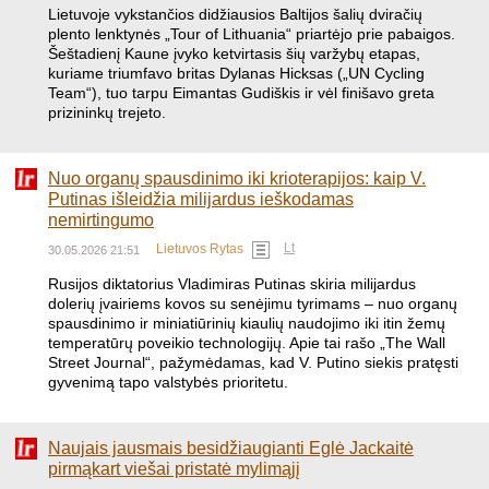
​Lietuvoje vykstančios didžiausios Baltijos šalių dviračių
plento lenktynės „Tour of Lithuania“ priartėjo prie pabaigos.
Šeštadienį Kaune įvyko ketvirtasis šių varžybų etapas,
kuriame triumfavo britas Dylanas Hicksas („UN Cycling
Team“), tuo tarpu Eimantas Gudiškis ir vėl finišavo greta
prizininkų trejeto.
Nuo organų spausdinimo iki krioterapijos: kaip V.
Putinas išleidžia milijardus ieškodamas
nemirtingumo
Lt
Lietuvos Rytas
30.05.2026 21:51
​Rusijos diktatorius Vladimiras Putinas skiria milijardus
dolerių įvairiems kovos su senėjimu tyrimams – nuo organų
spausdinimo ir miniatiūrinių kiaulių naudojimo iki itin žemų
temperatūrų poveikio technologijų. Apie tai rašo „The Wall
Street Journal“, pažymėdamas, kad V. Putino siekis pratęsti
gyvenimą tapo valstybės prioritetu.
Naujais jausmais besidžiaugianti Eglė Jackaitė
pirmąkart viešai pristatė mylimąjį