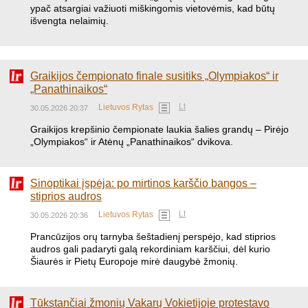
ypač atsargiai važiuoti miškingomis vietovėmis, kad būtų
išvengta nelaimių.
Graikijos čempionato finale susitiks „Olympiakos“ ir
„Panathinaikos“
Lt
Lietuvos Rytas
30.05.2026 20:37
​Graikijos krepšinio čempionate laukia šalies grandų – Pirėjo
„Olympiakos“ ir Atėnų „Panathinaikos“ dvikova.
Sinoptikai įspėja: po mirtinos karščio bangos –
stiprios audros
Lt
Lietuvos Rytas
30.05.2026 20:36
Prancūzijos orų tarnyba šeštadienį perspėjo, kad stiprios
audros gali padaryti galą rekordiniam karščiui, dėl kurio
Šiaurės ir Pietų Europoje mirė daugybė žmonių.
Tūkstančiai žmonių Vakarų Vokietijoje protestavo