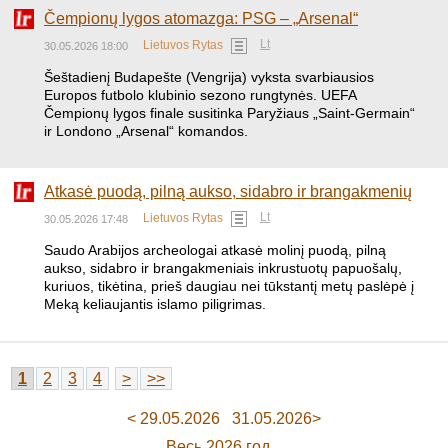
Čempionų lygos atomazga: PSG – „Arsenal“
Lt
Lietuvos Rytas
30.05.2026 18:00
​Šeštadienį Budapešte (Vengrija) vyksta svarbiausios
Europos futbolo klubinio sezono rungtynės. UEFA
Čempionų lygos finale susitinka Paryžiaus „Saint-Germain“
ir Londono „Arsenal“ komandos.
Atkasė puodą, pilną aukso, sidabro ir brangakmenių
Lt
Lietuvos Rytas
30.05.2026 17:48
Saudo Arabijos archeologai atkasė molinį puodą, pilną
aukso, sidabro ir brangakmeniais inkrustuotų papuošalų,
kuriuos, tikėtina, prieš daugiau nei tūkstantį metų paslėpė į
Meką keliaujantis islamo piligrimas.
1
2
3
4
>
>>
< 29.05.2026
31.05.2026>
Весь 2026 год...