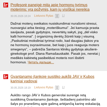
Profesorė paneigė mitą apie hormonų tyrimus
moterims: yra požymis, kam jų visiškai nereikia
Lt
Lietuvos Rytas
30.05.2026 18:24
Dažnai moterų sveikatos nusiskundimai nurašomi stresui,
nuovargiui arba tiesiog „moteriškumui“. Jei kamuoja prasta
savijauta, pasak gydytojos, nevertėtų sakyti, jog „dėl visko
kalti hormonai“. Į organizmą derėtų žiūrėti kaip į visumą.
„Paskutiniai moksliniai tyrimai rodo, kad daugiau įtakos yra
ne hormonų svyravimuose, bet kaip į juos reaguoja moters
smegenys“, – pabrėžia Santaros klinikų gydytoja akušerė-
ginekologė prof. Diana Ramašauskaitė. Pasak jos, neretai į
medikės kabinetą pasibeldusi moteris nori išsitirti
hormonus.
Читать дальше...
Gvantanamo įlankoje susitiko aukšti JAV ir Kubos
kariniai vadovai
Lt
Lietuvos Rytas
30.05.2026 18:19
Aukšto rango JAV ir Kubos generolai surengė retą
susitikimą Gvantanamo įlankoje, šeštadienį patvirtino abi
šalys po pranešimų apie galimą artėjančią karinę eskalaciją