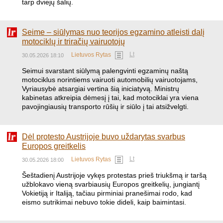
tarp dviejų šalių.
Seime – siūlymas nuo teorijos egzamino atleisti dalį
motociklų ir triračių vairuotojų
Lt
Lietuvos Rytas
30.05.2026 18:10
Seimui svarstant siūlymą palengvinti egzaminų naštą
motociklus norintiems vairuoti automobilių vairuotojams,
Vyriausybė atsargiai vertina šią iniciatyvą. Ministrų
kabinetas atkreipia dėmesį į tai, kad motociklai yra viena
pavojingiausių transporto rūšių ir siūlo į tai atsižvelgti.
Dėl protesto Austrijoje buvo uždarytas svarbus
Europos greitkelis
Lt
Lietuvos Rytas
30.05.2026 18:00
Šeštadienį Austrijoje vykęs protestas prieš triukšmą ir taršą
užblokavo vieną svarbiausių Europos greitkelių, jungiantį
Vokietiją ir Italiją, tačiau pirminiai pranešimai rodo, kad
eismo sutrikimai nebuvo tokie dideli, kaip baimintasi.