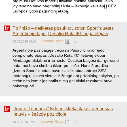
​Atgimusi Lietuvos moterų tinklinio rinktinė anksčiau laiko
įgyvendino savo pagrindinį tikslą – iškovojo kelialapį į CEV
Europos lygos pagrindinį etapą.
Po finišo – netikėtas posūkis: „Izoton Sport“ duetas
Argentinoje tapo „Desafio Ruta 40“ nugalėtojais
Lt
Lietuvos Rytas
30.05.2026 23:00
Argentinoje pasibaigęs trečiasis Pasaulio ralio reido
čempionato etapas „Desafio Ruta 40“ lietuvių ekipai
Mindaugui Sidabrui ir Ernestui Česokui baigėsi dar geresne
nata, nei buvo skelbta iškart po finišo. Nors iš pradžių
„Izoton Sport“ duetas buvo klasifikuotas antroje SSV
motobagių klasės vietoje ir žengė ant prizininkų pakylos, po
techninės komisijos patikrinimų galutiniai rezultatai buvo
pakoreguoti.
„Tour of Lithuania“ lyderiu išlieka italas, geriausias
lietuvis – šeštoje pozicijoje
Lt
Lietuvos Rytas
30.05.2026 22:55