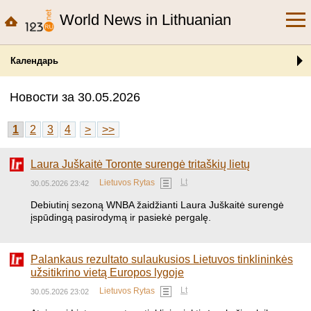
World News in Lithuanian
Календарь
Новости за 30.05.2026
1
2
3
4
>
>>
Laura Juškaitė Toronte surengė tritaškių lietų
Lt
Lietuvos Rytas
30.05.2026 23:42
​Debiutinį sezoną WNBA žaidžianti Laura Juškaitė surengė
įspūdingą pasirodymą ir pasiekė pergalę.
Palankaus rezultato sulaukusios Lietuvos tinklininkės
užsitikrino vietą Europos lygoje
Lt
Lietuvos Rytas
30.05.2026 23:02