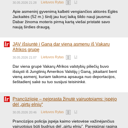
Lt
Lietuvos Rytas
30.05.2026 21:28
​Apie asmeninį gyvenimą kalbėti vengiančios aktorės Eglės
Jackaitės (52 m.) širdį jau kurį laiką šildo nauji jausmai.
Dabar žinoma moteris pirmą kartą viešai pristatė savo
naują širdies draugą.
JAV išsiuntė į Ganą dar vieną asmenų iš Vakarų
Afrikos grupę
Lt
Lietuvos Rytas
30.05.2026 21:07
Dar viena grupė Vakarų Afrikos valstybių piliečių buvo
išsiųsti iš Jungtinių Amerikos Valstijų į Ganą, įskaitant bent
vieną asmenį, kuriam taikoma apsauga nuo deportacijos,
šeštadienį sakė su tuo susijusi teisininkė.
Prancūzijoje – neįprasta žinutė vairuotojams: įspėjo
dėl „girtų elnių“
Lt
Lietuvos Rytas
30.05.2026 20:46
Prancūzijos policija įspėja kaimo vietovėse važinėjančius
vairuotojus būti budrius dėl „girtų elnių“. Pareigūnai ragina