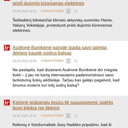
prieš dujomis kūrenamas elektrines
Lt
Lietuvos Rytas
30.05.2026 20:22
Šeštadienį tūkstančiai klimato aktyvistų susirinko Hame,
Vakarų Vokietijoje, protestuoti prieš dujomis kūrenamas
elektrines.
Audronė Bunikienė parodė slaptą savo talentą:
dėmesį kaustė sodrus balsas
Lt
Lietuvos Rytas
30.05.2026 19:56
​Ne paslaptis, kad dizainerė Audronė Bunikienė itin mėgsta
šokti – ji jau ne kartą internautams pademonstravo savo
lankstumą šokių aikštelėje. Tačiau kas galėjo pagalvoti, kad
žinoma moteris turi tokį sodrų balsą?
Kelionė prabangiu kruizu tik suaugusiems: patirtis
buvo kitokia nei tikėjosi
Lt
Lietuvos Rytas
30.05.2026 19:37
Kelionių ir fotožurnalistė Joey Hadden pripažino, kad ši