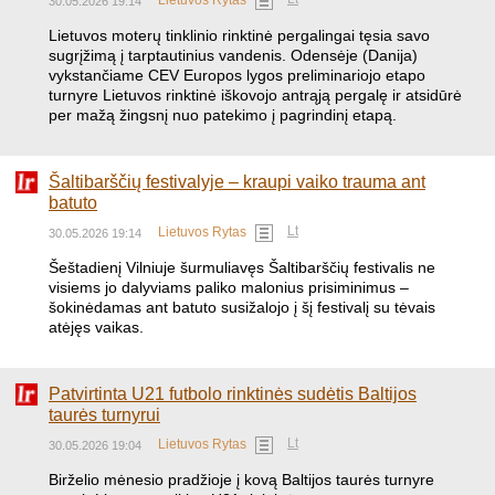
Lietuvos Rytas
30.05.2026 19:14
​Lietuvos moterų tinklinio rinktinė pergalingai tęsia savo
sugrįžimą į tarptautinius vandenis. Odensėje (Danija)
vykstančiame CEV Europos lygos preliminariojo etapo
turnyre Lietuvos rinktinė iškovojo antrąją pergalę ir atsidūrė
per mažą žingsnį nuo patekimo į pagrindinį etapą.
Šaltibarščių festivalyje – kraupi vaiko trauma ant
batuto
Lt
Lietuvos Rytas
30.05.2026 19:14
Šeštadienį Vilniuje šurmuliavęs Šaltibarščių festivalis ne
visiems jo dalyviams paliko malonius prisiminimus –
šokinėdamas ant batuto susižalojo į šį festivalį su tėvais
atėjęs vaikas.
​Patvirtinta U21 futbolo rinktinės sudėtis Baltijos
taurės turnyrui
Lt
Lietuvos Rytas
30.05.2026 19:04
​Birželio mėnesio pradžioje į kovą Baltijos taurės turnyre