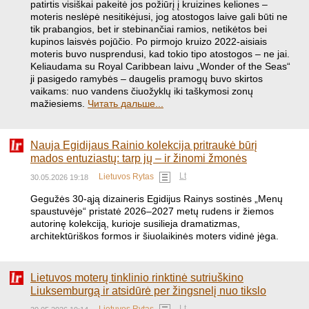
patirtis visiškai pakeitė jos požiūrį į kruizines keliones –
moteris neslėpė nesitikėjusi, jog atostogos laive gali būti ne
tik prabangios, bet ir stebinančiai ramios, netikėtos bei
kupinos laisvės pojūčio. Po pirmojo kruizo 2022-aisiais
moteris buvo nusprendusi, kad tokio tipo atostogos – ne jai.
Keliaudama su Royal Caribbean laivu „Wonder of the Seas“
ji pasigedo ramybės – daugelis pramogų buvo skirtos
vaikams: nuo vandens čiuožyklų iki taškymosi zonų
mažiesiems.
Читать дальше...
Nauja Egidijaus Rainio kolekcija pritraukė būrį
mados entuziastų: tarp jų – ir žinomi žmonės
Lt
Lietuvos Rytas
30.05.2026 19:18
​Gegužės 30-ąją dizaineris Egidijus Rainys sostinės „Menų
spaustuvėje“ pristatė 2026–2027 metų rudens ir žiemos
autorinę kolekciją, kurioje susilieja dramatizmas,
architektūriškos formos ir šiuolaikinės moters vidinė jėga.
Lietuvos moterų tinklinio rinktinė sutriuškino
Liuksemburgą ir atsidūrė per žingsnelį nuo tikslo
Lt