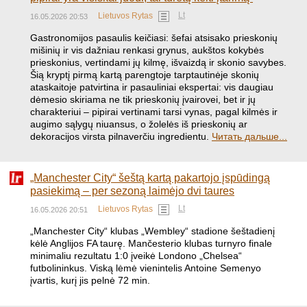
Lt
Lietuvos Rytas
16.05.2026 20:53
Gastronomijos pasaulis keičiasi: šefai atsisako prieskonių
mišinių ir vis dažniau renkasi grynus, aukštos kokybės
prieskonius, vertindami jų kilmę, išvaizdą ir skonio savybes.
Šią kryptį pirmą kartą parengtoje tarptautinėje skonių
ataskaitoje patvirtina ir pasauliniai ekspertai: vis daugiau
dėmesio skiriama ne tik prieskonių įvairovei, bet ir jų
charakteriui – pipirai vertinami tarsi vynas, pagal kilmės ir
augimo sąlygų niuansus, o žolelės iš prieskonių ar
dekoracijos virsta pilnaverčiu ingredientu.
Читать дальше...
„Manchester City“ šeštą kartą pakartojo įspūdingą
pasiekimą – per sezoną laimėjo dvi taures
Lt
Lietuvos Rytas
16.05.2026 20:51
„Manchester City“ klubas „Wembley“ stadione šeštadienį
kėlė Anglijos FA taurę. Mančesterio klubas turnyro finale
minimaliu rezultatu 1:0 įveikė Londono „Chelsea“
futbolininkus. Viską lėmė vienintelis Antoine Semenyo
įvartis, kurį jis pelnė 72 min.