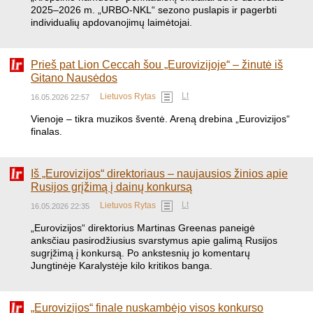
2025–2026 m. „URBO-NKL“ sezono puslapis ir pagerbti
individualių apdovanojimų laimėtojai.
Prieš pat Lion Ceccah šou „Eurovizijoje“ – žinutė iš
Gitano Nausėdos
Lt
Lietuvos Rytas
16.05.2026 22:57
Vienoje – tikra muzikos šventė. Areną drebina „Eurovizijos“
finalas.
Iš „Eurovizijos“ direktoriaus – naujausios žinios apie
Rusijos grįžimą į dainų konkursą
Lt
Lietuvos Rytas
16.05.2026 22:35
„Eurovizijos“ direktorius Martinas Greenas paneigė
anksčiau pasirodžiusius svarstymus apie galimą Rusijos
sugrįžimą į konkursą. Po ankstesnių jo komentarų
Jungtinėje Karalystėje kilo kritikos banga.
„Eurovizijos“ finale nuskambėjo visos konkurso