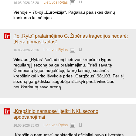
Lt
Lietuvos Rytas
16.05.2026 23:20
Vienoje – 70-oji „Eurovizija“. Pagaliau paaiškės dainų
konkurso laimėtojas.
Po „Ryto“ pralaimėjimo G. Žibėnas tragedijos nedarė:
„Nėra pirmas kartas“
Lt
Lietuvos Rytas
16.05.2026 23:16
Vilniaus „Rytas“ šeštadienį Lietuvos krepšinio lygos
reguliarųjį sezoną baigė pralaimėjimu. Prieš savaitę
Čempionų lygos nugalėtojų taurę laimėję sostinės
krepšininkai krito išvykoje prieš „Gargždus“ 98:103. Per šį
sezoną gargždiškiai sugebėjo išlaikyti prieš vilniečius
neužkariautą savo areną.
„Krepšinio namuose“ įteikti NKL sezono
apdovanojimai
Lt
Lietuvos Rytas
16.05.2026 23:03
„Krepšinio namuose“ penktadienį oficialiai buvo užverstas