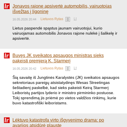
Jonavos rajone apsivertė automobilis, vairuotojas
išvežtas į ligoninę
Lt
Lietuvos Rytas
16.05.2026 20:44
Lietus paspendė spąstus jaunam vairuotojui, kurio
vairuojamas automobilis Jonavos rajone nulėkė į šalikelę ir
apsivertė.
Buvęs JK sveikatos apsaugos ministras sieks
pakeisti premjerą K. Starmerį
Lt
Lietuvos Rytas
16.05.2026 20:42
Šią savaitę iš Jungtinės Karalystės (JK) sveikatos apsaugos
sekretoriaus pareigų atsistatydinęs Wesas Streetingas
šeštadienį paskelbė, kad sieks pakeisti Keirą Starmerį
Leiboristų partijos lyderio ir ministro pirmininko postuose.
Tokį sprendimą jis priėmė po vietos valdžios rinkimų, kurie
buvo katastrofiški leiboristams.
Lėktuvo katastrofa virto išgyvenimo drama: po
avarijos atsidūrė plauste