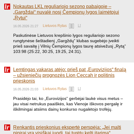
Nokautas LKL reguliariojo sezono pabaigoje –
„Gargždai“ nuvalė nosį Čempionų lygos laimėtojui
„Rytui“
Lt
Lietuvos Rytas
16.05.2026 21:27
Paskutinėse Lietuvos krepšinio lygos reguliariojo sezono
rungtynėse šeštadienį „Gargždų“ klubas sugebėjo įveikti
prieš savaitę į Vilnių Čempionų lygos taurę atsivežusį „Rytą“
103:98 (25:22, 30:25, 19:25, 24:31).
Lemtingas vakaras atėjo: prieš pat „Eurovizijos“ finalą
– užsieniečių prognozės Lion Ceccah ir politinis
prieskonis
Lt
Lietuvos Rytas
16.05.2026 21:03
Prasidėjo tai, ko „Eurovizijos“ gerbėjai laukė visus metus –
jau visai netrukus paaiškės, kas Vienoje iškovos pergalę ir
iškilmingai atsiims dainų konkurso nugalėtojo trofėjų.
Renkantis prieskonius ekspertė perspėja: „Jei malti
pipirai yra visiškai juodi, tai turėtų kelti įtarimą“