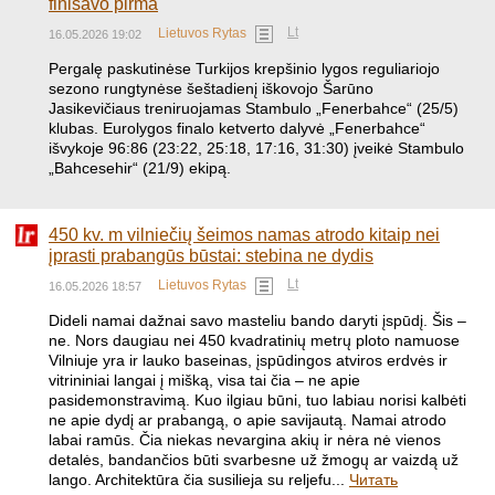
finišavo pirma
Lt
Lietuvos Rytas
16.05.2026 19:02
Pergalę paskutinėse Turkijos krepšinio lygos reguliariojo
sezono rungtynėse šeštadienį iškovojo Šarūno
Jasikevičiaus treniruojamas Stambulo „Fenerbahce“ (25/5)
klubas. Eurolygos finalo ketverto dalyvė „Fenerbahce“
išvykoje 96:86 (23:22, 25:18, 17:16, 31:30) įveikė Stambulo
„Bahcesehir“ (21/9) ekipą.
450 kv. m vilniečių šeimos namas atrodo kitaip nei
įprasti prabangūs būstai: stebina ne dydis
Lt
Lietuvos Rytas
16.05.2026 18:57
Dideli namai dažnai savo masteliu bando daryti įspūdį. Šis –
ne. Nors daugiau nei 450 kvadratinių metrų ploto namuose
Vilniuje yra ir lauko baseinas, įspūdingos atviros erdvės ir
vitrininiai langai į mišką, visa tai čia – ne apie
pasidemonstravimą. Kuo ilgiau būni, tuo labiau norisi kalbėti
ne apie dydį ar prabangą, o apie savijautą. Namai atrodo
labai ramūs. Čia niekas nevargina akių ir nėra nė vienos
detalės, bandančios būti svarbesne už žmogų ar vaizdą už
lango. Architektūra čia susilieja su reljefu...
Читать