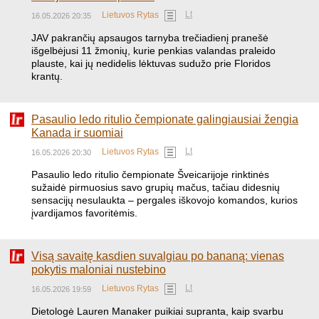
Lt
Lietuvos Rytas
16.05.2026 20:35
JAV pakrančių apsaugos tarnyba trečiadienį pranešė
išgelbėjusi 11 žmonių, kurie penkias valandas praleido
plauste, kai jų nedidelis lėktuvas sudužo prie Floridos
krantų.
Pasaulio ledo ritulio čempionate galingiausiai žengia
Kanada ir suomiai
Lt
Lietuvos Rytas
16.05.2026 20:30
Pasaulio ledo ritulio čempionate Šveicarijoje rinktinės
sužaidė pirmuosius savo grupių mačus, tačiau didesnių
sensacijų nesulaukta – pergales iškovojo komandos, kurios
įvardijamos favoritėmis.
Visą savaitę kasdien suvalgiau po bananą: vienas
pokytis maloniai nustebino
Lt
Lietuvos Rytas
16.05.2026 19:59
Dietologė Lauren Manaker puikiai supranta, kaip svarbu