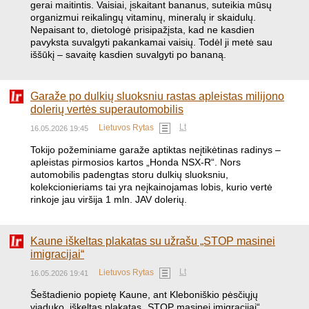
gerai maitintis. Vaisiai, įskaitant bananus, suteikia mūsų
organizmui reikalingų vitaminų, mineralų ir skaidulų.
Nepaisant to, dietologė prisipažįsta, kad ne kasdien
pavyksta suvalgyti pakankamai vaisių. Todėl ji metė sau
iššūkį – savaitę kasdien suvalgyti po bananą.
Garaže po dulkių sluoksniu rastas apleistas milijono
dolerių vertės superautomobilis
Lt
Lietuvos Rytas
16.05.2026 19:45
Tokijo požeminiame garaže aptiktas neįtikėtinas radinys –
apleistas pirmosios kartos „Honda NSX-R“. Nors
automobilis padengtas storu dulkių sluoksniu,
kolekcionieriams tai yra neįkainojamas lobis, kurio vertė
rinkoje jau viršija 1 mln. JAV dolerių.
Kaune iškeltas plakatas su užrašu „STOP masinei
imigracijai“
Lt
Lietuvos Rytas
16.05.2026 19:41
Šeštadienio popietę Kaune, ant Kleboniškio pėsčiųjų
viaduko, iškeltas plakatas „STOP masinei imigracijai“.