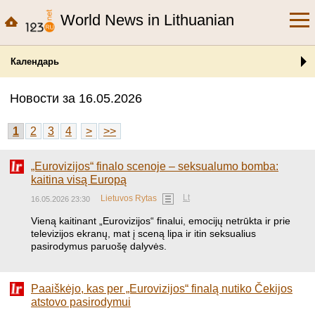
World News in Lithuanian
Календарь
Новости за 16.05.2026
1
2
3
4
>
>>
„Eurovizijos“ finalo scenoje – seksualumo bomba:
kaitina visą Europą
Lt
Lietuvos Rytas
16.05.2026 23:30
Vieną kaitinant „Eurovizijos“ finalui, emocijų netrūkta ir prie
televizijos ekranų, mat į sceną lipa ir itin seksualius
pasirodymus paruošę dalyvės.
Paaiškėjo, kas per „Eurovizijos“ finalą nutiko Čekijos
atstovo pasirodymui