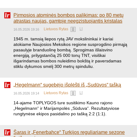
Pirmosios atominės bombos palikimas: po 80 metų
atrastas naujas, gamtoje neegzistuojantis kristalas
Lt
Lietuvos Rytas
16.05.2026 19:16
1945 m. tamsią liepos rytą JAV mokslininkai ir kariai
atokiame Naujosios Meksikos regione susprogdino pirmąją
pasaulyje branduolinę bombą. Sprogimas išlaisvino
energiją, prilygstančią 25 000 tonų TNT, visiškai
išgarindamas bombos nuleidimo bokštą ir paversdamas
stiklu dykumos smėlį 300 metrų spinduliu.
„Hegelmann“ sugebėjo išplėšti iš „Sudūvos“ tašką
Lt
Lietuvos Rytas
16.05.2026 19:14
14-ajame TOPLYGOS ture susitikimo Kauno rajono
„Hegelmann“ ir Marijampolės „Sūduva“. Rezultatyviose
rungtynėse ekipos pasidalino po tašką 2:2 (1:1).
Šaras ir „Fenerbahce“ Turkijos reguliariame sezone