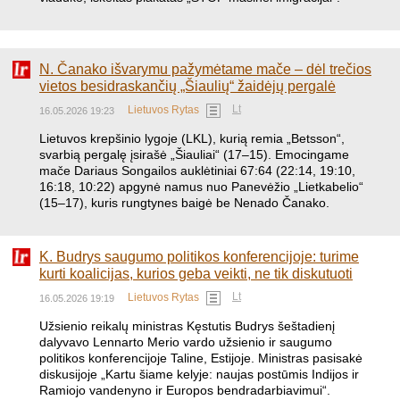
N. Čanako išvarymu pažymėtame mače – dėl trečios
vietos besidraskančių „Šiaulių“ žaidėjų pergalė
Lt
Lietuvos Rytas
16.05.2026 19:23
Lietuvos krepšinio lygoje (LKL), kurią remia „Betsson“,
svarbią pergalę įsirašė „Šiauliai“ (17–15). Emocingame
mače Dariaus Songailos auklėtiniai 67:64 (22:14, 19:10,
16:18, 10:22) apgynė namus nuo Panevėžio „Lietkabelio“
(15–17), kuris rungtynes baigė be Nenado Čanako.
K. Budrys saugumo politikos konferencijoje: turime
kurti koalicijas, kurios geba veikti, ne tik diskutuoti
Lt
Lietuvos Rytas
16.05.2026 19:19
Užsienio reikalų ministras Kęstutis Budrys šeštadienį
dalyvavo Lennarto Merio vardo užsienio ir saugumo
politikos konferencijoje Taline, Estijoje. Ministras pasisakė
diskusijoje „Kartu šiame kelyje: naujas postūmis Indijos ir
Ramiojo vandenyno ir Europos bendradarbiavimui“.