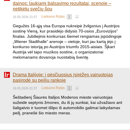
dainos: laukiami balsavimo rezultatai, scenoje –
netikėtų svečių šou
Lt
Lietuvos Rytas
16.05.2026 21:57
Gegužės 16-ąją visa Europa nukreipė žvilgsnius į Austrijos
sostinę Vieną, kur prasidėjo didysis 70-osios „Eurovizijos“
finalas. Jubiliejinis konkursas šiemet rengiamas įspūdingoje
„Wiener Stadthalle“ arenoje – vietoje, kuri jau kartą įėjo į
konkurso istoriją po Austrijos triumfo 2015-aisiais. Šįkart
Austrija vėl tapo muzikos sostine, o organizatoriai
melomanams dovanoja nuostabią šventę.
Drama Italijoje: į pėsčiuosius įsirėžęs vairuotojas
pasirodė su peiliu rankoje
Lt
Lietuvos Rytas
16.05.2026 21:37
Šeštadienį Šiaurės Italijos Modenos mieste vairuotojas
sužeidė septynis žmones, du iš jų sunkiai, kai užvažiavo ant
šaligatvio ir tuomet išlipo iš automobilio galimai laikydamas
peilį, pranešė šio miesto meras.