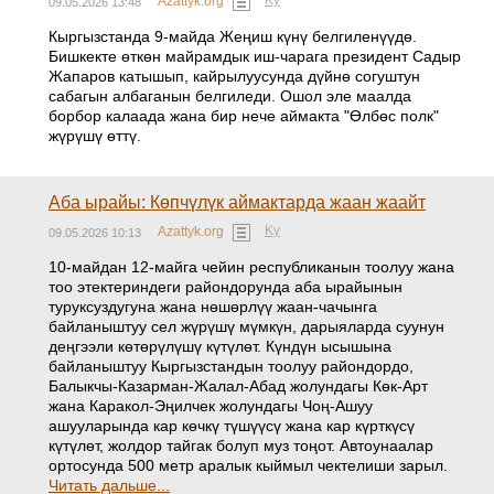
Azattyk.org
09.05.2026 13:48
Кыргызстанда 9-майда Жеңиш күнү белгиленүүдө.
Бишкекте өткөн майрамдык иш-чарага президент Садыр
Жапаров катышып, кайрылуусунда дүйнө согуштун
сабагын албаганын белгиледи. Ошол эле маалда
борбор калаада жана бир нече аймакта "Өлбөс полк"
жүрүшү өттү.
Аба ырайы: Көпчүлүк аймактарда жаан жаайт
Ky
Azattyk.org
09.05.2026 10:13
10-майдан 12-майга чейин республиканын тоолуу жана
тоо этектериндеги райондорунда аба ырайынын
туруксуздугуна жана нөшөрлүү жаан-чачынга
байланыштуу сел жүрүшү мүмкүн, дарыяларда суунун
деңгээли көтөрүлүшү күтүлөт. Күндүн ысышына
байланыштуу Кыргызстандын тоолуу райондордо,
Балыкчы-Казарман-Жалал-Абад жолундагы Көк-Арт
жана Каракол-Эңилчек жолундагы Чоң-Ашуу
ашууларында кар көчкү түшүүсү жана кар күрткүсү
күтүлөт, жолдор тайгак болуп муз тоңот. Автоунаалар
ортосунда 500 метр аралык кыймыл чектелиши зарыл.
Читать дальше...