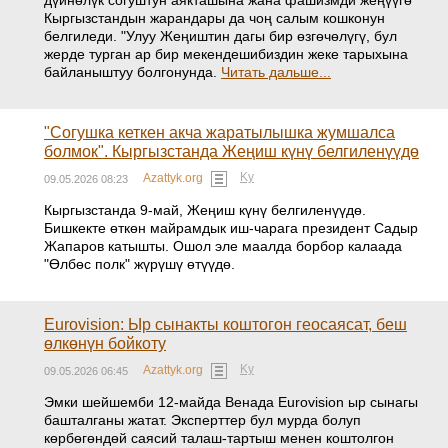
дүйнөлүк согуштун аякташына жана фашизмди жеңүүгө
Кыргызстандын жарандары да чоң салым кошконун
белгиледи. "Улуу Жеңиштин дагы бир өзгөчөлүгү, бул
жерде турган ар бир мекендешибиздин жеке тарыхына
байланыштуу болгонунда.
Читать дальше...
"Согушка кеткен акча жаратылышка жумшалса
болмок". Кыргызстанда Жеңиш күнү белгиленүүдө
Ky
Azattyk.org
09.05.2026 08:23
Кыргызстанда 9-май, Жеңиш күнү белгиленүүдө.
Бишкекте өткөн майрамдык иш-чарага президент Садыр
Жапаров катышты. Ошол эле маалда борбор калаада
"Өлбөс полк" жүрүшү өтүүдө.
Eurovision: Ыр сынакты коштогон геосаясат, беш
өлкөнүн бойкоту
Ky
Azattyk.org
09.05.2026 06:45
Эмки шейшемби 12-майда Венада Eurovision ыр сынагы
башталганы жатат. Эксперттер бул мурда болуп
көрбөгөндөй саясий талаш-тартыш менен коштолгон