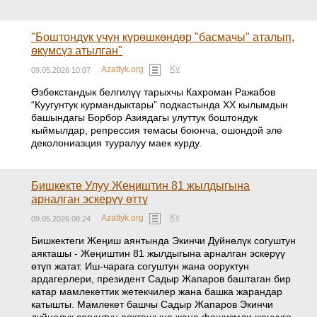
"Боштондук үчүн күрөшкөндөр "басмачы" аталып,
өкүмсүз атылган"
Ky
Azattyk.org
09.05.2026 10:07
Өзбекстандык белгилүү тарыхчы Кахроман Ражабов
“Куугунтук курмандыктары” подкастында XX кылымдын
башындагы Борбор Азиядагы улуттук боштондук
кыймылдар, репрессия темасы боюнча, ошондой эле
деколониазция тууралуу маек курду.
Бишкекте Улуу Жеңиштин 81 жылдыгына
арналган эскерүү өттү
Ky
Azattyk.org
09.05.2026 08:24
Бишкектеги Жеңиш аянтында Экинчи Дүйнөлүк согуштун
аякташы - Жеңиштин 81 жылдыгына арналган эскерүү
өтүп жатат. Иш-чарага согуштун жана ооруктун
ардагерлери, президент Садыр Жапаров баштаган бир
катар мамлекеттик жетекчилер жана башка жарандар
катышты. Мамлекет башчы Садыр Жапаров Экинчи