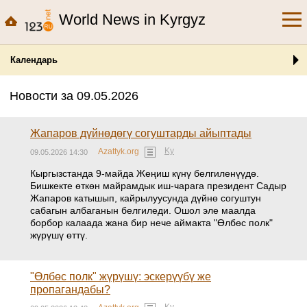
World News in Kyrgyz
Календарь
Новости за 09.05.2026
Жапаров дүйнөдөгү согуштарды айыптады
Ky
Azattyk.org
09.05.2026 14:30
Кыргызстанда 9-майда Жеңиш күнү белгиленүүдө.
Бишкекте өткөн майрамдык иш-чарага президент Садыр
Жапаров катышып, кайрылуусунда дүйнө согуштун
сабагын албаганын белгиледи. Ошол эле маалда
борбор калаада жана бир нече аймакта "Өлбөс полк"
жүрүшү өттү.
"Өлбөс полк" жүрүшү: эскерүүбү же
пропагандабы?
Ky